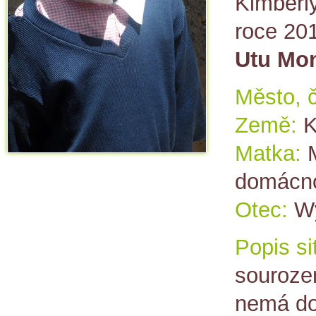
Kimberl
roce 20
Utu Mon
Město, č
Země:
K
Matka:
domácno
Otec:
Wy
Popis si
souroze
nemá do