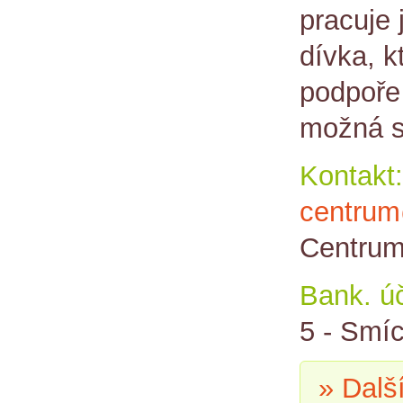
pracuje 
dívka, k
podpoře 
možná s
Kontakt:
centrum
Centrum
Bank. úč
5 - Smí
» Dalš