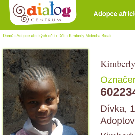
Adopce afric
Domů
›
Adopce afrických dětí
›
Děti
›
Kimberly Midecha Bidali
Kimberly
Označení
60223
Dívka, 1
Adopto