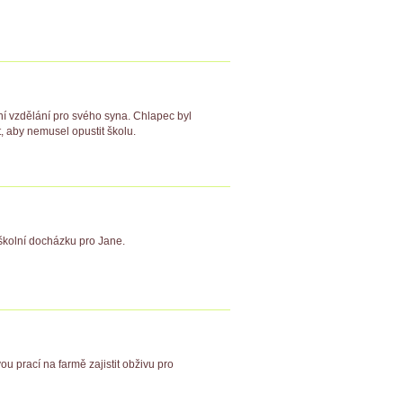
ění vzdělání pro svého syna. Chlapec byl
, aby nemusel opustit školu.
a školní docházku pro Jane.
ou prací na farmě zajistit obživu pro