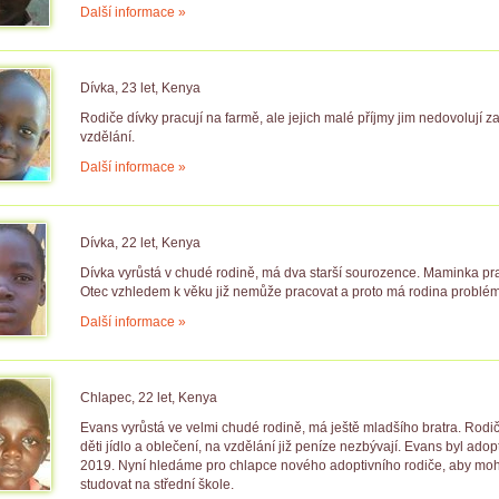
Další informace »
Dívka, 23 let, Kenya
Rodiče dívky pracují na farmě, ale jejich malé příjmy jim nedovolují za
vzdělání.
Další informace »
Dívka, 22 let, Kenya
Dívka vyrůstá v chudé rodině, má dva starší sourozence. Maminka prac
Otec vzhledem k věku již nemůže pracovat a proto má rodina problém 
Další informace »
Chlapec, 22 let, Kenya
Evans vyrůstá ve velmi chudé rodině, má ještě mladšího bratra. Rodiče
děti jídlo a oblečení, na vzdělání již peníze nezbývají. Evans byl ad
2019. Nyní hledáme pro chlapce nového adoptivního rodiče, aby mohl
studovat na střední škole.