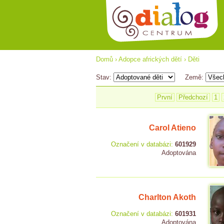
Domů
›
Adopce afrických dětí
›
Děti
Stav:
Země:
První
Předchozí
1
Carol Atieno
Označení v databázi:
601929
Adoptována
Charlton Akoth
Označení v databázi:
601931
Adoptována