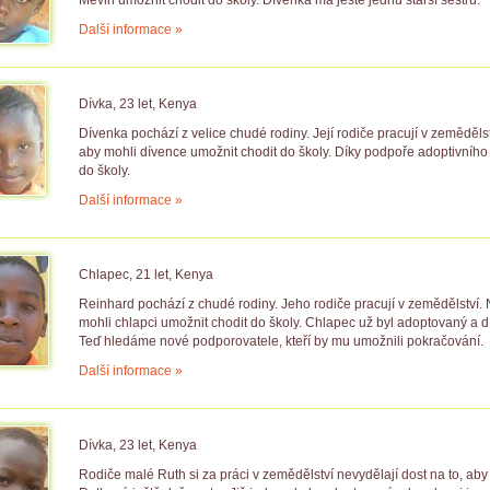
Mevin umožnit chodit do školy. Dívenka má ještě jednu starší sestru.
Další informace »
Dívka, 23 let, Kenya
Dívenka pochází z velice chudé rodiny. Její rodiče pracují v zemědělst
aby mohli dívence umožnit chodit do školy. Díky podpoře adoptivního 
do školy.
Další informace »
Chlapec, 21 let, Kenya
Reinhard pochází z chudé rodiny. Jeho rodiče pracují v zemědělství. 
mohli chlapci umožnit chodit do školy. Chlapec už byl adoptovaný a d
Teď hledáme nové podporovatele, kteří by mu umožnili pokračování.
Další informace »
Dívka, 23 let, Kenya
Rodiče malé Ruth si za práci v zemědělství nevydělají dost na to, ab