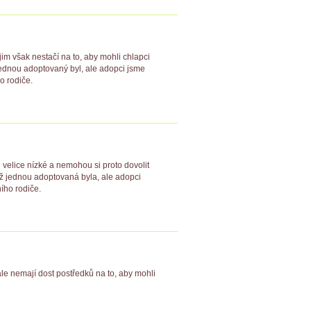
jim však nestačí na to, aby mohli chlapci
 jednou adoptovaný byl, ale adopci jsme
o rodiče.
u velice nízké a nemohou si proto dovolit
 už jednou adoptovaná byla, ale adopci
ího rodiče.
ale nemají dost postředků na to, aby mohli