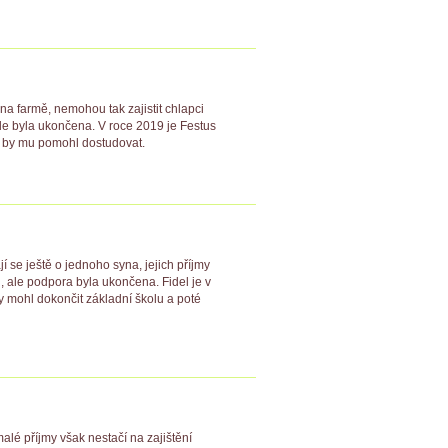
na farmě, nemohou tak zajistit chlapci
e byla ukončena. V roce 2019 je Festus
rý by mu pomohl dostudovat.
í se ještě o jednoho syna, jejich příjmy
, ale podpora byla ukončena. Fidel je v
y mohl dokončit základní školu a poté
alé příjmy však nestačí na zajištění