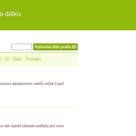
a dálku
1
22
Další
Poslední
a pomoci adoptovních rodičů může Carol
u tak zajistit základní potřeby pro svou