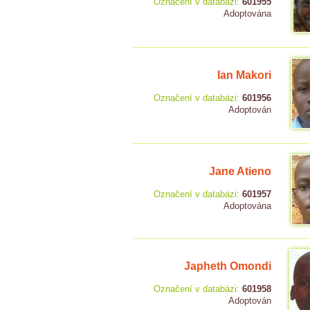
Označení v databázi:
601955
Adoptována
Ian Makori
Označení v databázi:
601956
Adoptován
Jane Atieno
Označení v databázi:
601957
Adoptována
Japheth Omondi
Označení v databázi:
601958
Adoptován