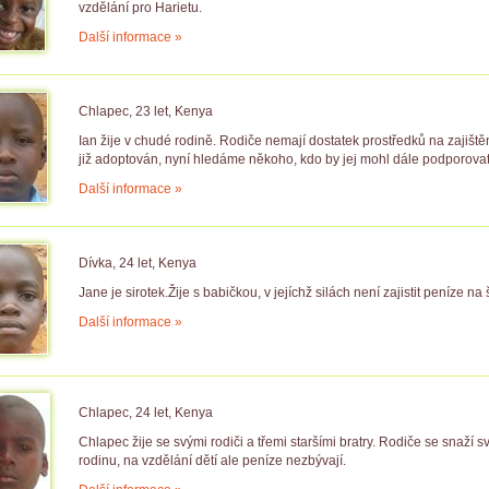
vzdělání pro Harietu.
Další informace »
Chlapec, 23 let, Kenya
Ian žije v chudé rodině. Rodiče nemají dostatek prostředků na zajišt
již adoptován, nyní hledáme někoho, kdo by jej mohl dále podporovat
Další informace »
Dívka, 24 let, Kenya
Jane je sirotek.Žije s babičkou, v jejíchž silách není zajistit peníze n
Další informace »
Chlapec, 24 let, Kenya
Chlapec žije se svými rodiči a třemi staršími bratry. Rodiče se snaží sv
rodinu, na vzdělání dětí ale peníze nezbývají.