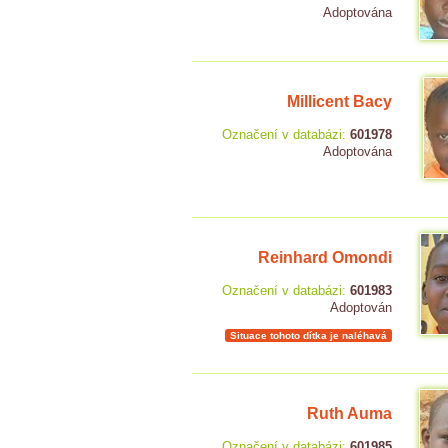
Adoptována
Millicent Bacy
Označení v databázi:
601978
Adoptována
Reinhard Omondi
Označení v databázi:
601983
Adoptován
Situace tohoto dítka je naléhavá
Ruth Auma
Označení v databázi:
601985