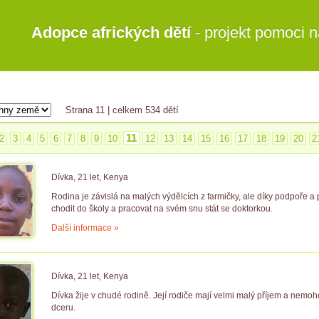
Adopce afrických dětí
- projekt pomoci n
Strana 11
| celkem 534 dětí
11
2
3
4
5
6
7
8
9
10
12
13
14
15
16
17
18
19
20
2
Dívka, 21 let, Kenya
Rodina je závislá na malých výdělcích z farmičky, ale díky podpoře 
chodit do školy a pracovat na svém snu stát se doktorkou.
Další informace »
Dívka, 21 let, Kenya
Dívka žije v chudé rodině. Její rodiče mají velmi malý příjem a nemoho
dceru.