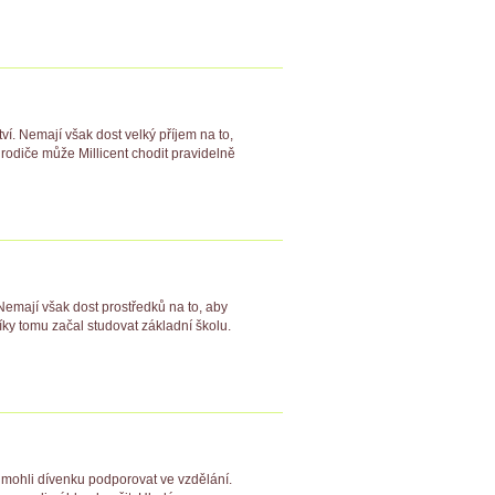
ví. Nemají však dost velký příjem na to,
rodiče může Millicent chodit pravidelně
Nemají však dost prostředků na to, aby
íky tomu začal studovat základní školu.
y mohli dívenku podporovat ve vzdělání.