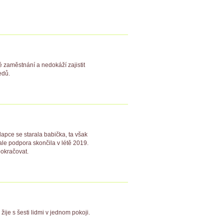
é zaměstnání a nedokáží zajistit
edů.
apce se starala babička, ta však
ale podpora skončila v létě 2019.
pokračovat.
žije s šesti lidmi v jednom pokoji.