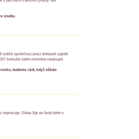
ije s pěti lidmi v jednom pokoji. Má
e studiu.
ž rodiče společnou prací dokázali zajistit
007 bohužel zatím nemohla nastoupit.
ukrovku, budeme rádi, když někdo
 nepracuje. Dívka žije se šesti lidmi v