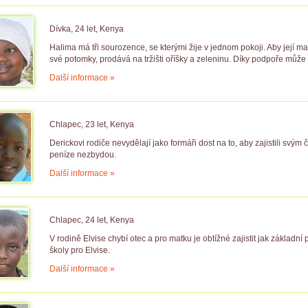
Dívka, 24 let, Kenya
Halima má tři sourozence, se kterými žije v jednom pokoji. Aby její ma
své potomky, prodává na tržišti oříšky a zeleninu. Díky podpoře může 
Další informace »
Chlapec, 23 let, Kenya
Derickovi rodiče nevydělají jako formáři dost na to, aby zajistili svý
peníze nezbydou.
Další informace »
Chlapec, 24 let, Kenya
V rodině Elvise chybí otec a pro matku je obtížné zajistit jak základní
školy pro Elvise.
Další informace »