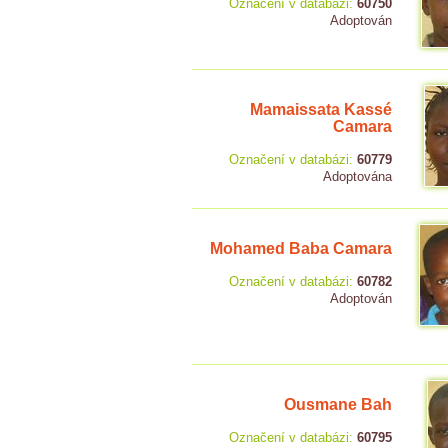
Označení v databázi:
60750
Adoptován
Mamaissata Kassé
Camara
Označení v databázi:
60779
Adoptována
Mohamed Baba Camara
Označení v databázi:
60782
Adoptován
Ousmane Bah
Označení v databázi:
60795