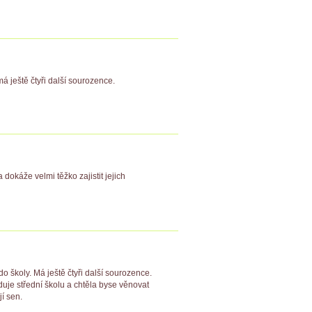
á ještě čtyři další sourozence.
dokáže velmi těžko zajistit jejich
o školy. Má ještě čtyři další sourozence.
duje střední školu a chtěla byse věnovat
jí sen.