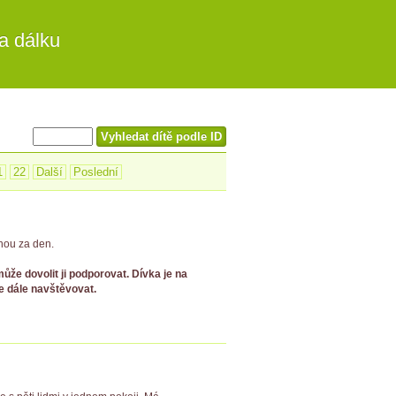
a dálku
1
22
Další
Poslední
dnou za den.
emůže dovolit ji podporovat. Dívka je na
e dále navštěvovat.