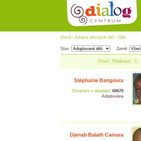
Domů
›
Adopce afrických dětí
›
Děti
Stav:
Země:
První
Předchozí
1
Stéphanie Bangoura
Označení v databázi:
60670
Adoptována
Djenab Balath Camara