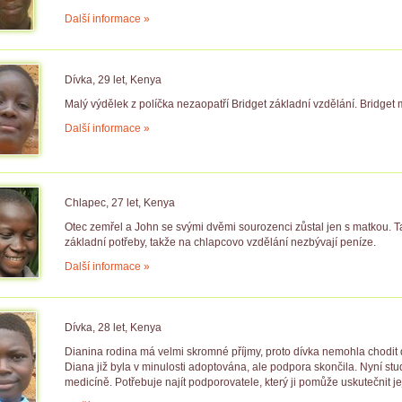
Další informace »
Dívka, 29 let, Kenya
Malý výdělek z políčka nezaopatří Bridget základní vzdělání. Bridget m
Další informace »
Chlapec, 27 let, Kenya
Otec zemřel a John se svými dvěmi sourozenci zůstal jen s matkou. Ta 
základní potřeby, takže na chlapcovo vzdělání nezbývají peníze.
Další informace »
Dívka, 28 let, Kenya
Dianina rodina má velmi skromné příjmy, proto dívka nemohla chodit d
Diana již byla v minulosti adoptována, ale podpora skončila. Nyní stu
medicíně. Potřebuje najít podporovatele, který ji pomůže uskutečnit je