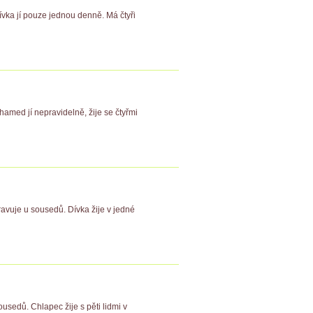
dívka jí pouze jednou denně. Má čtyři
hamed jí nepravidelně, žije se čtyřmi
avuje u sousedů. Dívka žije v jedné
usedů. Chlapec žije s pěti lidmi v