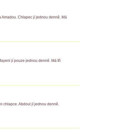
 za Amadou. Chlapec jí jednou denně. Má
Mayeni jí pouze jednou denně. Má tři
ro chlapce. Abdoul jí jednou denně.