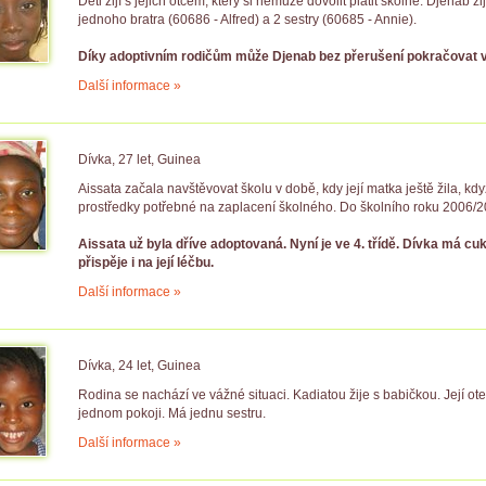
Děti žijí s jejich otcem, který si nemůže dovolit platit školné. Djenab ž
jednoho bratra (60686 - Alfred) a 2 sestry (60685 - Annie).
Díky adoptivním rodičům může Djenab bez přerušení pokračovat v
Další informace »
Dívka, 27 let, Guinea
Aissata začala navštěvovat školu v době, kdy její matka ještě žila, kdy
prostředky potřebné na zaplacení školného. Do školního roku 2006/2
Aissata už byla dříve adoptovaná. Nyní je ve 4. třídě. Dívka má c
přispěje i na její léčbu.
Další informace »
Dívka, 24 let, Guinea
Rodina se nachází ve vážné situaci. Kadiatou žije s babičkou. Její otec
jednom pokoji. Má jednu sestru.
Další informace »