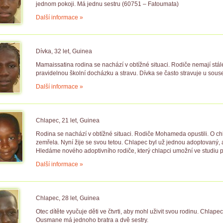
jednom pokoji. Má jednu sestru (60751 – Fatoumata)
Další informace »
Dívka, 32 let, Guinea
Mamaissatina rodina se nachází v obtížné situaci. Rodiče nemají stál
pravidelnou školní docházku a stravu. Dívka se často stravuje u sous
Další informace »
Chlapec, 21 let, Guinea
Rodina se nachází v obtížné situaci. Rodiče Mohameda opustili. O chl
zemřela. Nyní žije se svou tetou. Chlapec byl už jednou adoptovaný, 
Hledáme nového adoptivního rodiče, který chlapci umožní ve studiu 
Další informace »
Chlapec, 28 let, Guinea
Otec dítěte vyučuje děti ve čtvrti, aby mohl uživit svou rodinu. Chlapec 
Ousmane má jednoho bratra a dvě sestry.