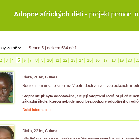
Adopce afrických dětí
- projekt pomoci n
Strana 5
| celkem 534 dětí
5
2
3
4
6
7
8
9
10
11
12
13
14
15
16
17
18
19
20
2
Dívka, 26 let, Guinea
Rodiče nemají stálejší příjmy. V pěti lidech žijí ve dvou pokojích, jí je
Stephanie již byla adoptována, ale její adoptivní rodič si již dále n
základní škole, kterou nebude moci bez podpory adoptivního rodič
Další informace »
Dívka, 22 let, Guinea