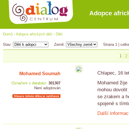
Adopce afric
Domů
›
Adopce afrických dětí
›
Děti
Stav:
Země:
Strana 1
| celk
1
2
Chlapec, 16 le
Mohamed Soumah
Mohamed žije s
Označení v databázi:
301307
Není adoptován
mohou dovolit
se zrakem a h
Situace tohoto dítka je naléhavá
spojené s tím
Další informac