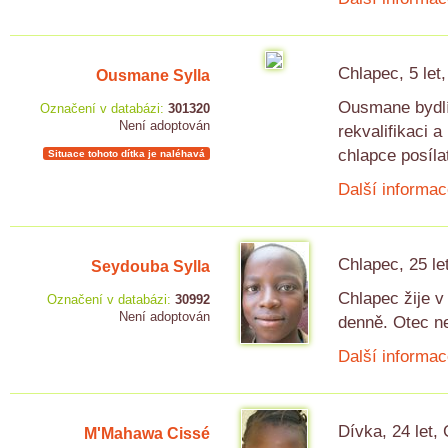
Chlapec, 5 let
Ousmane Sylla
Ousmane bydlí 
Označení v databázi:
301320
Není adoptován
rekvalifikaci 
chlapce posílat
Situace tohoto dítka je naléhavá
Další informac
Chlapec, 25 le
Seydouba Sylla
Chlapec žije v 
Označení v databázi:
30992
Není adoptován
denně. Otec ne
Další informac
Dívka, 24 let,
M'Mahawa Cissé