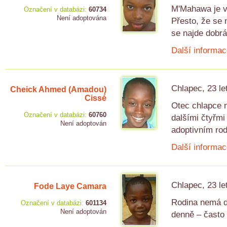
M'Mahawa je v 
Označení v databázi:
60734
Není adoptována
Přesto, že se
se najde dobrá
Další informac
Chlapec, 23 le
Cheick Ahmed (Amadou)
Cissé
Otec chlapce n
Označení v databázi:
60760
dalšími čtyřmi
Není adoptován
adoptivním ro
Další informac
Chlapec, 23 le
Fode Laye Camara
Rodina nemá do
Označení v databázi:
601134
Není adoptován
denně – často 