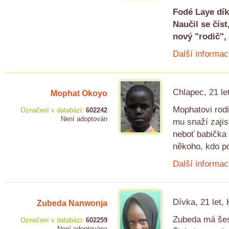
Fodé Laye dík
Naučil se čís
nový "rodič",
Další informac
Chlapec, 21 le
Mophat Okoyo
Mophatovi rodi
Označení v databázi:
602242
Není adoptován
mu snaží zajis
neboť babička 
někoho, kdo p
Další informac
Dívka, 21 let,
Zubeda Nanwonja
Zubeda má šest
Označení v databázi:
602259
Není adoptována