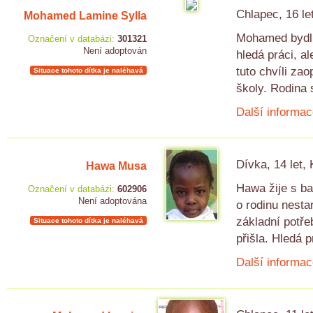
Chlapec, 16 le
Mohamed Lamine Sylla
Mohamed bydlí 
Označení v databázi:
301321
Není adoptován
hledá práci, al
tuto chvíli zao
Situace tohoto dítka je naléhavá
školy. Rodina s
Další informac
Dívka, 14 let,
Hawa Musa
Hawa žije s ba
Označení v databázi:
602906
Není adoptována
o rodinu nesta
základní potře
Situace tohoto dítka je naléhavá
přišla. Hledá 
Další informac