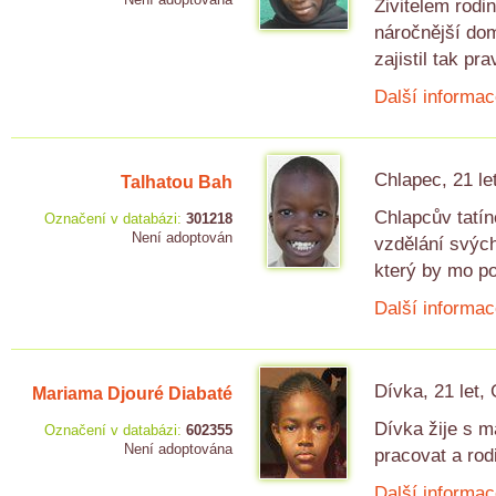
Živitelem rodi
náročnější dom
zajistil tak pr
Další informac
Chlapec, 21 le
Talhatou Bah
Chlapcův tatín
Označení v databázi:
301218
Není adoptován
vzdělání svých
který by mo po
Další informac
Dívka, 21 let,
Mariama Djouré Diabaté
Dívka žije s 
Označení v databázi:
602355
Není adoptována
pracovat a rod
Další informac