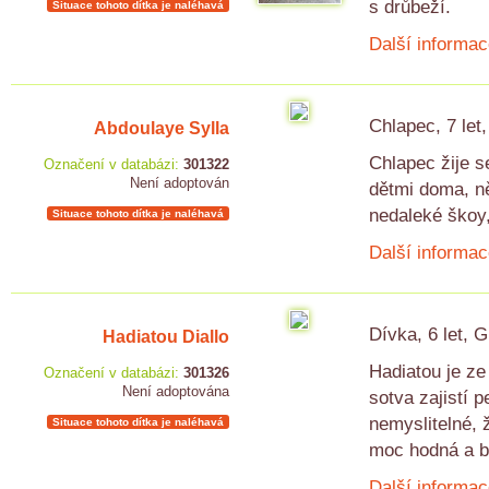
s drůbeží.
Situace tohoto dítka je naléhavá
Další informac
Chlapec, 7 let
Abdoulaye Sylla
Chlapec žije s
Označení v databázi:
301322
Není adoptován
dětmi doma, n
nedaleké škoy,
Situace tohoto dítka je naléhavá
Další informac
Dívka, 6 let, 
Hadiatou Diallo
Hadiatou je ze 
Označení v databázi:
301326
Není adoptována
sotva zajistí 
nemyslitelné, 
Situace tohoto dítka je naléhavá
moc hodná a b
Další informac