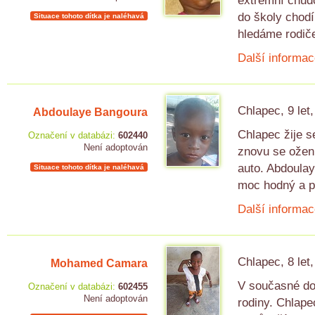
extrémní chudo
do školy chodí 
Situace tohoto dítka je naléhavá
hledáme rodič
Další informac
Chlapec, 9 let
Abdoulaye Bangoura
Chlapec žije 
Označení v databázi:
602440
Není adoptován
znovu se oženi
auto. Abdoulay
Situace tohoto dítka je naléhavá
moc hodný a pi
Další informac
Chlapec, 8 let
Mohamed Camara
V současné do
Označení v databázi:
602455
Není adoptován
rodiny. Chlape