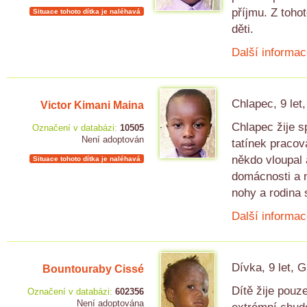
příjmu. Z toho
Situace tohoto dítka je naléhavá
děti.
Další informac
Chlapec, 9 let
Victor Kimani Maina
Chlapec žije s
Označení v databázi:
10505
Není adoptován
tatínek praco
někdo vloupal 
Situace tohoto dítka je naléhavá
domácnosti a n
nohy a rodina 
Další informac
Dívka, 9 let, 
Bountouraby Cissé
Dítě žije pouz
Označení v databázi:
602356
Není adoptována