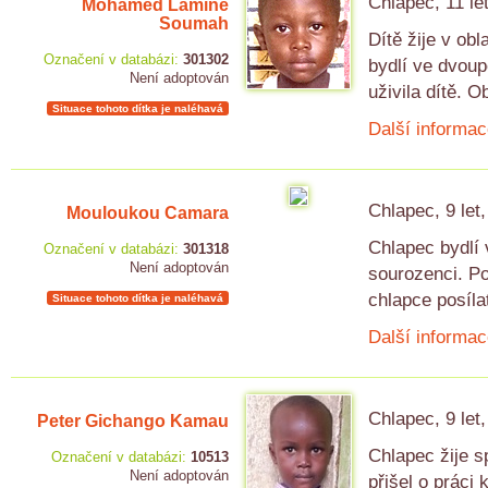
Chlapec, 11 le
Mohamed Lamine
Soumah
Dítě žije v ob
Označení v databázi:
301302
bydlí ve dvou
Není adoptován
uživila dítě. O
Situace tohoto dítka je naléhavá
Další informac
Chlapec, 9 let
Mouloukou Camara
Chlapec bydlí 
Označení v databázi:
301318
Není adoptován
sourozenci. Po
chlapce posíla
Situace tohoto dítka je naléhavá
Další informac
Chlapec, 9 let
Peter Gichango Kamau
Chlapec žije s
Označení v databázi:
10513
Není adoptován
přišel o práci