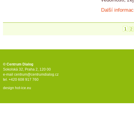
Další informac
1
2
© Centrum Dialog
Sokolská 32, Praha 2, 120 00
e-mail
centrum@centrumdialog.cz
tel. +420 608 917 760
design
hot-ice.eu