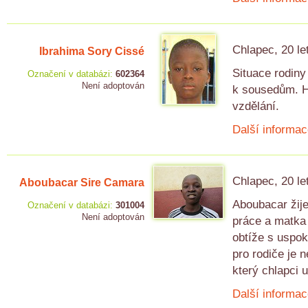
Chlapec, 20 le
Ibrahima Sory Cissé
Situace rodiny 
Označení v databázi:
602364
Není adoptován
k sousedům. Hl
vzdělání.
Další informac
Chlapec, 20 le
Aboubacar Sire Camara
Aboubacar žije
Označení v databázi:
301004
Není adoptován
práce a matka 
obtíže s uspo
pro rodiče je 
který chlapci 
Další informac