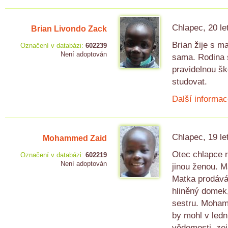
Chlapec, 20 le
Brian Livondo Zack
Brian žije s m
Označení v databázi:
602239
Není adoptován
sama. Rodina s
pravidelnou š
studovat.
Další informac
Chlapec, 19 le
Mohammed Zaid
Otec chlapce r
Označení v databázi:
602219
Není adoptován
jinou ženou. M
Matka prodává 
hliněný domek,
sestru. Moham
by mohl v ledn
vědomosti, zej