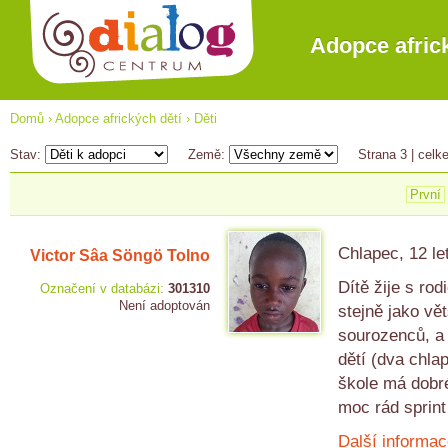
Adopce afric
Domů
›
Adopce afrických dětí
›
Děti
Stav:
Země:
Strana 3
| celk
První
Chlapec, 12 le
Victor Sâa Söngö Tolno
Dítě žije s ro
Označení v databázi:
301310
Není adoptován
stejně jako vět
sourozenců, a 
dětí (dva chlap
škole má dobré
moc rád sprint 
Další informac