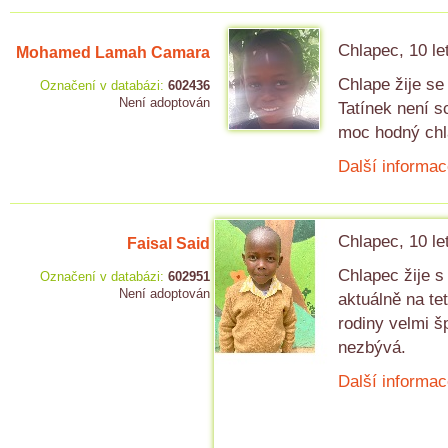
Chlapec, 10 le
Mohamed Lamah Camara
Chlape žije se
Označení v databázi:
602436
Není adoptován
Tatínek není 
moc hodný chla
Další informac
Chlapec, 10 le
Faisal Said
Chlapec žije s
Označení v databázi:
602951
Není adoptován
aktuálně na te
rodiny velmi š
nezbývá.
Další informac