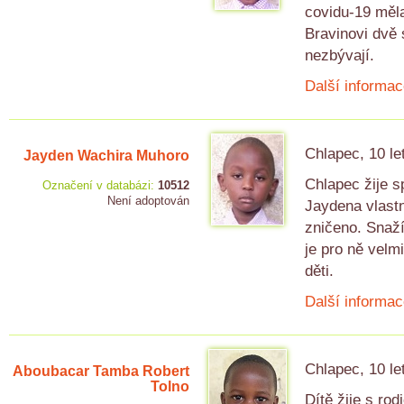
covidu-19 měla
Bravinovi dvě 
nezbývají.
Další informac
Chlapec, 10 le
Jayden Wachira Muhoro
Chlapec žije s
Označení v databázi:
10512
Není adoptován
Jaydena vlastn
zničeno. Snaží
je pro ně velm
děti.
Další informac
Chlapec, 10 le
Aboubacar Tamba Robert
Tolno
Dítě žije s ro