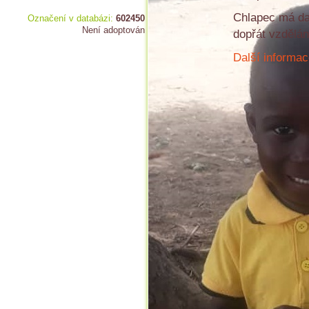
Chlapec má da
Označení v databázi:
602450
Není adoptován
dopřát vzdělán
Další informac