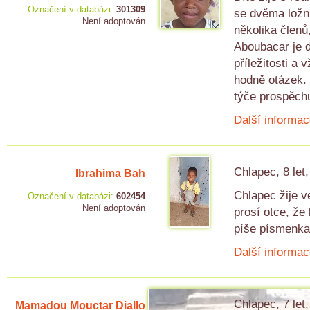
Označení v databázi:
301309
se dvěma ložni
Není adoptován
několika členů
Aboubacar je d
příležitosti a
hodně otázek. 
týče prospěch
Další informac
Chlapec, 8 let
Ibrahima Bah
Chlapec žije v
Označení v databázi:
602454
Není adoptován
prosí otce, že
píše písmenka
Další informac
Chlapec, 7 let
Mamadou Mouctar Diallo