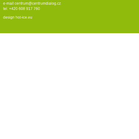
e-mail
centrum@centrumdialog.cz
tel. +420 608 917 760
design
hot-ice.eu