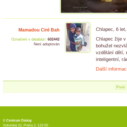
Chlapec, 6 let
Mamadou Ciré Bah
Chlapec žije v
Označení v databázi:
602442
Není adoptován
bohužel nezvl
vzdělání dětí,
inteligentní, rá
Další informac
První
© Centrum Dialog
Sokolská 32, Praha 2, 120 00