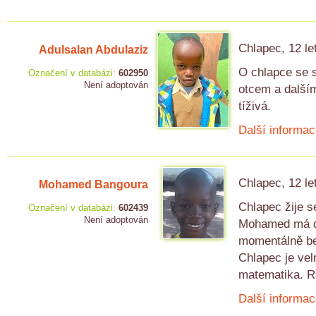
Chlapec, 12 le
Adulsalan Abdulaziz
O chlapce se s
Označení v databázi:
602950
Není adoptován
otcem a dalším
tíživá.
Další informac
Chlapec, 12 le
Mohamed Bangoura
Chlapec žije 
Označení v databázi:
602439
Není adoptován
Mohamed má dal
momentálně be
Chlapec je vel
matematika. R
Další informac