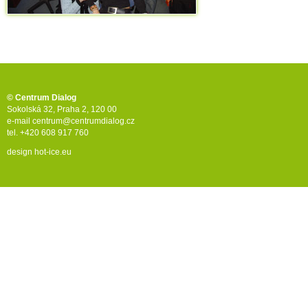
© Centrum Dialog
Sokolská 32, Praha 2, 120 00
e-mail
centrum@centrumdialog.cz
tel. +420 608 917 760
design
hot-ice.eu