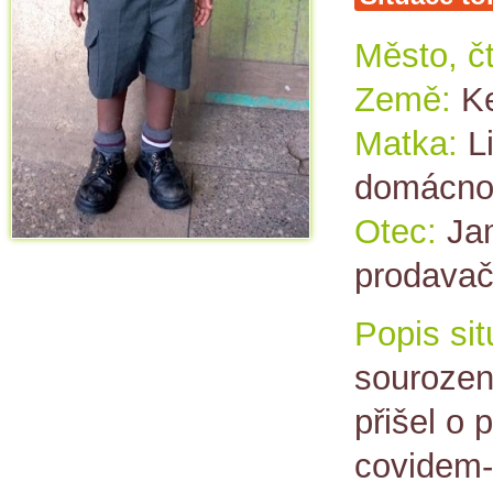
Město, čt
Země:
K
Matka:
L
domácno
Otec:
Ja
prodava
Popis sit
sourozenc
přišel o 
covidem-