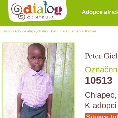
Adopce afric
Domů
›
Adopce afrických dětí
›
Děti
›
Peter Gichango Kamau
Peter Gi
Označení
10513
Chlapec, 
K adopci
Situace to