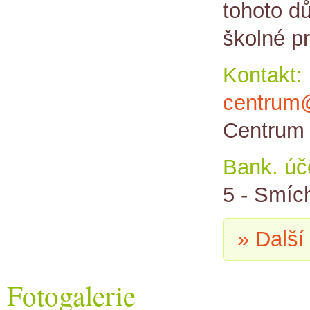
tohoto d
školné p
Kontakt:
centrum@
Centrum 
Bank. úč
5 - Smíc
» Další
Fotogalerie