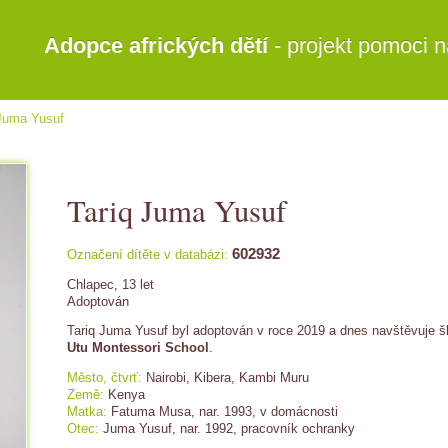
Adopce afrických dětí
- projekt pomoci n
 Juma Yusuf
Tariq Juma Yusuf
602932
Označení dítěte v databázi:
Chlapec, 13 let
Adoptován
Tariq Juma Yusuf byl adoptován v roce 2019 a dnes navštěvuje š
Utu Montessori School
.
Město, čtvrť:
Nairobi, Kibera, Kambi Muru
Země:
Kenya
Matka:
Fatuma Musa, nar. 1993, v domácnosti
Otec:
Juma Yusuf, nar. 1992, pracovník ochranky