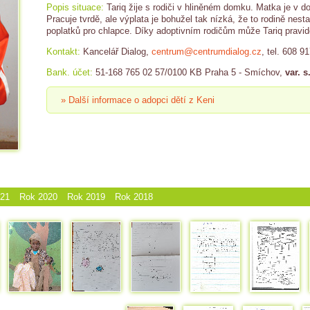
Popis situace:
Tariq žije s rodiči v hliněném domku. Matka je v 
Pracuje tvrdě, ale výplata je bohužel tak nízká, že to rodině nest
poplatků pro chlapce. Díky adoptivním rodičům může Tariq pravide
Kontakt:
Kancelář Dialog,
centrum@centrumdialog.cz
, tel. 608 9
Bank. účet:
51-168 765 02 57/0100 KB Praha 5 - Smíchov,
var. s
» Další informace o adopci dětí z Keni
021
Rok 2020
Rok 2019
Rok 2018