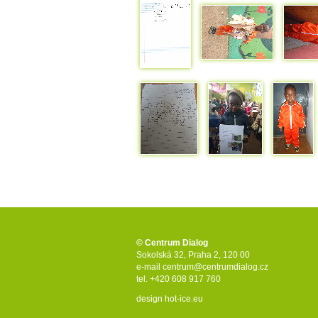
© Centrum Dialog
Sokolská 32, Praha 2, 120 00
e-mail
centrum@centrumdialog.cz
tel. +420 608 917 760
design
hot-ice.eu