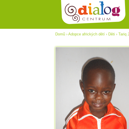
Domů
›
Adopce afrických dětí
›
Děti
›
Tariq