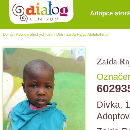
Adopce afric
Domů
›
Adopce afrických dětí
›
Děti
›
Zaida Rajab Abdulrahman
Zaida Ra
Označení
60293
Dívka, 1
Adopto