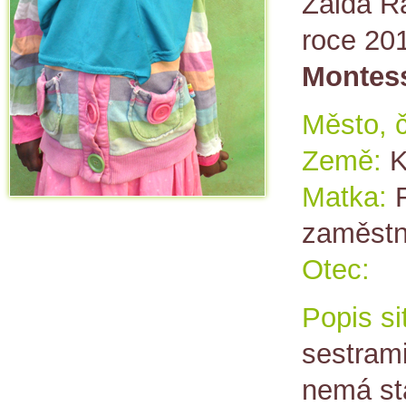
Zaida R
roce 20
Montess
Město, č
Země:
K
Matka:
zaměstn
Otec:
Popis si
sestram
nemá st