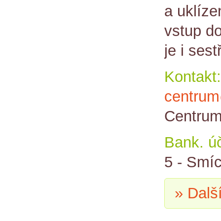
a uklíz
vstup d
je i ses
Kontakt:
centrum
Centrum
Bank. úč
5 - Smí
» Dalš