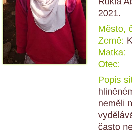
Rukia A
2021.
Město, č
Země:
K
Matka:
Otec:
Popis si
hliněné
neměli m
vydělává
často n