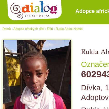
Adopce afric
Domů
›
Adopce afrických dětí
›
Děti
›
Rukia Abdul Hamid
Rukia A
Označení
60294
Dívka, 1
Adopto