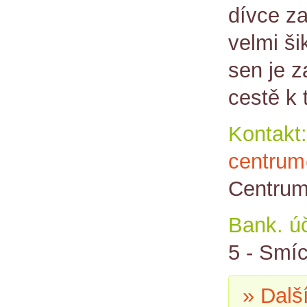
dívce za
velmi ši
sen je z
cestě k
Kontakt:
centrum
Centrum
Bank. úč
5 - Smí
» Dalš