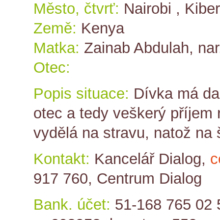
Město, čtvrť:
Nairobi , Kibe
Země:
Kenya
Matka:
Zainab Abdulah, na
Otec:
Popis situace:
Dívka má dal
otec a tedy veškerý příjem 
vydělá na stravu, natož na 
Kontakt:
Kancelář Dialog,
c
917 760, Centrum Dialog
Bank. účet:
51-168 765 02 