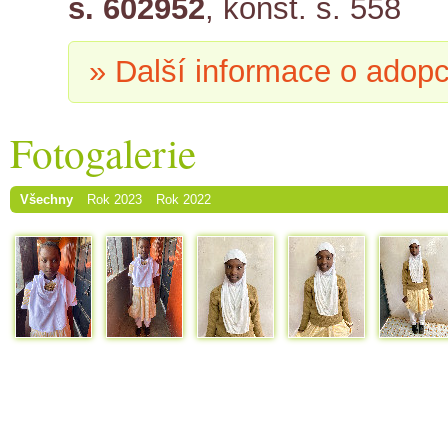
s. 602952
, konst. s. 558
» Další informace o adopc
Fotogalerie
Všechny
Rok 2023
Rok 2022