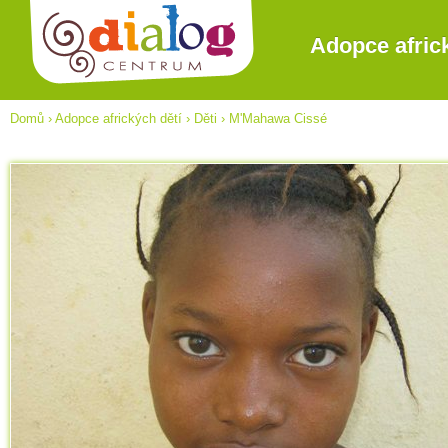
Adopce afric
Domů
›
Adopce afrických dětí
›
Děti
›
M'Mahawa Cissé