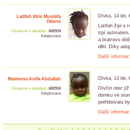
Dívka, 14 let,
Latifah Idris Mustafa
Otieno
Latifah žije s 
Označení v databázi:
602914
trpí astmatem. 
Adoptována
a bratrovo dítě
děti. Díky ado
Další informac
Dívka, 13 let,
Maimuna Anifa Abdallah
Dívčin otec ji
Označení v databázi:
602916
Adoptována
domku ve slumu
potřebovala by
Další informac