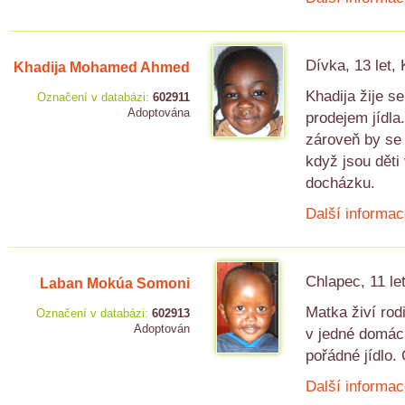
Dívka, 13 let,
Khadija Mohamed Ahmed
Khadija žije s
Označení v databázi:
602911
Adoptována
prodejem jídla
zároveň by se 
když jsou děti
docházku.
Další informac
Chlapec, 11 le
Laban Mokúa Somoni
Matka živí rodi
Označení v databázi:
602913
Adoptován
v jedné domácn
pořádné jídlo.
Další informac