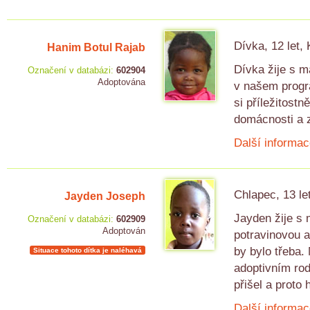
Dívka, 12 let,
Hanim Botul Rajab
Dívka žije s m
Označení v databázi:
602904
Adoptována
v našem progr
si příležitostn
domácnosti a z
Další informac
Chlapec, 13 le
Jayden Joseph
Jayden žije s 
Označení v databázi:
602909
Adoptován
potravinovou a
by bylo třeba.
Situace tohoto dítka je naléhavá
adoptivním rod
přišel a proto
Další informac