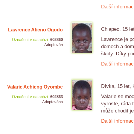
Další informac
Chlapec, 15 le
Lawrence Atieno Ogodo
Lawrence je po
Označení v databázi:
602860
Adoptován
domech a domá
školy. Díky po
Další informac
Dívka, 15 let,
Valarie Achieng Oyombe
Valarie se moc
Označení v databázi:
602863
Adoptována
vyroste, ráda 
může chodit je
Další informac