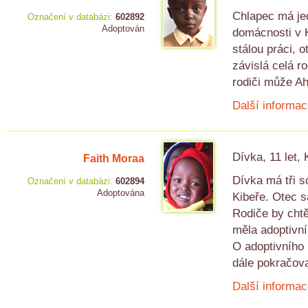
Chlapec má jed
Označení v databázi:
602892
Adoptován
domácnosti v K
stálou práci, o
závislá celá r
rodiči může Ah
Další informac
Dívka, 11 let,
Faith Moraa
Dívka má tři s
Označení v databázi:
602894
Adoptována
Kibeře. Otec s
Rodiče by chtě
měla adoptivní
O adoptivního 
dále pokračova
Další informac