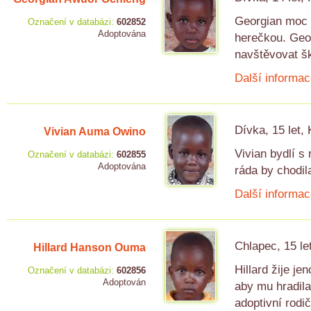
Georgian moc b
Označení v databázi:
602852
Adoptována
herečkou. Geo
navštěvovat šk
Další informac
Dívka, 15 let,
Vivian Auma Owino
Vivian bydlí s
Označení v databázi:
602855
Adoptována
ráda by chodil
Další informac
Chlapec, 15 le
Hillard Hanson Ouma
Hillard žije j
Označení v databázi:
602856
Adoptován
aby mu hradila
adoptivní rodič