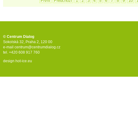
První
Předchozí
1
2
3
4
5
6
7
8
9
10
© Centrum Dialog
Sokolská 32, Praha 2, 120 00
e-mail
centrum@centrumdialog.cz
tel. +420 608 917 760
design
hot-ice.eu