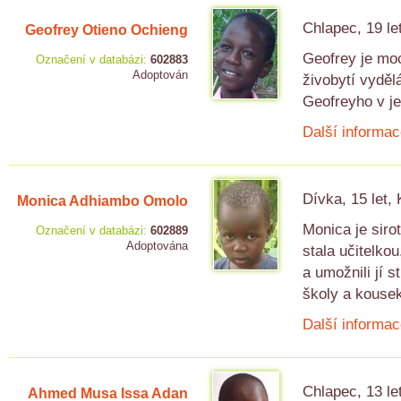
Chlapec, 19 le
Geofrey Otieno Ochieng
Geofrey je moc
Označení v databázi:
602883
Adoptován
živobytí vydě
Geofreyho v je
Další informac
Dívka, 15 let,
Monica Adhiambo Omolo
Monica je siro
Označení v databázi:
602889
Adoptována
stala učitelkou
a umožnili jí 
školy a kouse
Další informac
Chlapec, 13 le
Ahmed Musa Issa Adan