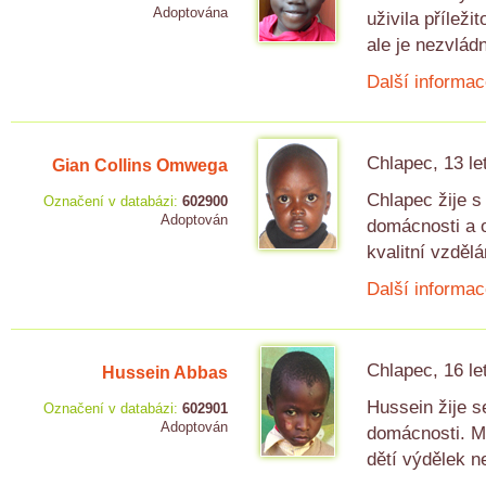
Adoptována
uživila přílež
ale je nezvládn
Další informac
Chlapec, 13 le
Gian Collins Omwega
Chlapec žije s
Označení v databázi:
602900
Adoptován
domácnosti a o
kvalitní vzděl
Další informac
Chlapec, 16 le
Hussein Abbas
Hussein žije s
Označení v databázi:
602901
Adoptován
domácnosti. Mat
dětí výdělek ne