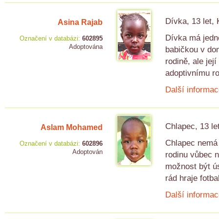
Dívka, 13 let,
Asina Rajab
Dívka má jedn
Označení v databázi:
602895
Adoptována
babičkou v dom
rodině, ale je
adoptivnímu ro
Další informac
Chlapec, 13 le
Aslam Mohamed
Chlapec nemá 
Označení v databázi:
602896
Adoptován
rodinu vůbec n
možnost být ús
rád hraje fotb
Další informac