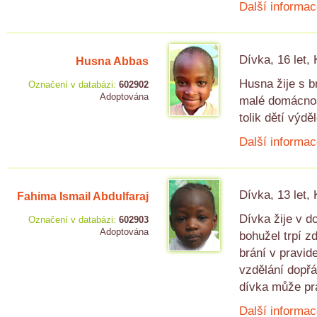
Další informac
Dívka, 16 let,
Husna Abbas
Husna žije s 
Označení v databázi:
602902
Adoptována
malé domácnost
tolik dětí výdě
Další informac
Dívka, 13 let,
Fahima Ismail Abdulfaraj
Dívka žije v d
Označení v databázi:
602903
Adoptována
bohužel trpí z
brání v pravid
vzdělání dopřál
dívka může pra
Další informac