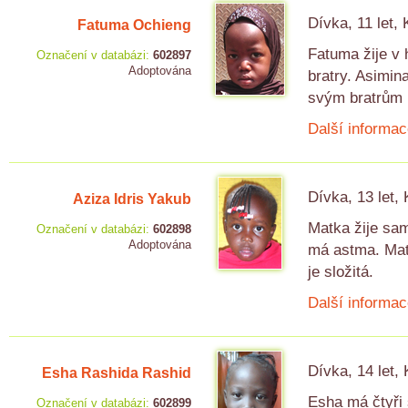
Dívka, 11 let,
Fatuma Ochieng
Fatuma žije v
Označení v databázi:
602897
Adoptována
bratry. Asimi
svým bratrům 
Další informac
Dívka, 13 let,
Aziza Idris Yakub
Matka žije sam
Označení v databázi:
602898
Adoptována
má astma. Matk
je složitá.
Další informac
Dívka, 14 let,
Esha Rashida Rashid
Esha má čtyři 
Označení v databázi:
602899