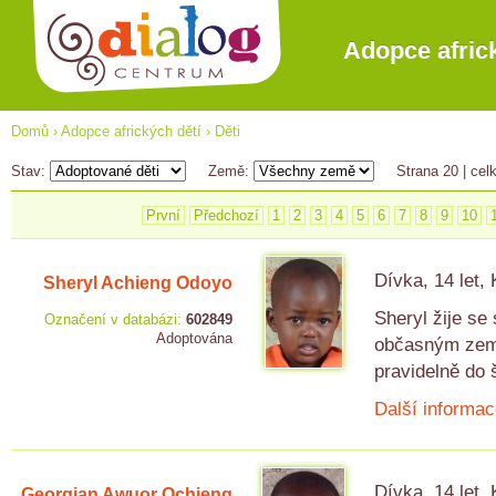
Adopce afric
Domů
›
Adopce afrických dětí
›
Děti
Stav:
Země:
Strana 20
| cel
První
Předchozí
1
2
3
4
5
6
7
8
9
10
Dívka, 14 let,
Sheryl Achieng Odoyo
Sheryl žije se
Označení v databázi:
602849
Adoptována
občasným země
pravidelně do 
Další informac
Dívka, 14 let,
Georgian Awuor Ochieng