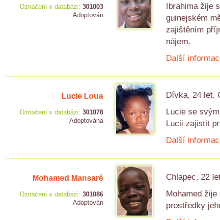
Ibrahima žije 
Označení v databázi:
301003
Adoptován
guinejském měs
zajištěním pří
nájem.
Další informac
Dívka, 24 let,
Lucie Loua
Lucie se svými
Označení v databázi:
301078
Adoptována
Lucii zajistit
Další informac
Chlapec, 22 le
Mohamed Mansaré
Mohamed žije s
Označení v databázi:
301086
Adoptován
prostředky jeh