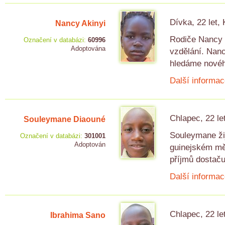
Dívka, 22 let,
Nancy Akinyi
Rodiče Nancy m
Označení v databázi:
60996
Adoptována
vzdělání. Nanc
hledáme nového
Další informac
Chlapec, 22 le
Souleymane Diaouné
Souleymane žij
Označení v databázi:
301001
Adoptován
guinejském měs
příjmů dostaču
Další informac
Chlapec, 22 le
Ibrahima Sano