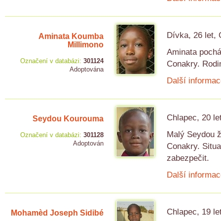
Dívka, 26 let,
Aminata Koumba
Millimono
Aminata pocház
Označení v databázi:
301124
Conakry. Rodin
Adoptována
Další informac
Chlapec, 20 le
Seydou Kourouma
Malý Seydou ži
Označení v databázi:
301128
Adoptován
Conakry. Situa
zabezpečit.
Další informac
Chlapec, 19 le
Mohamèd Joseph Sidibé