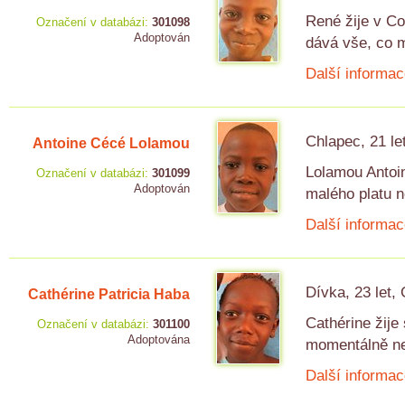
René žije v Co
Označení v databázi:
301098
Adoptován
dává vše, co m
Další informac
Chlapec, 21 le
Antoine Cécé Lolamou
Lolamou Antoi
Označení v databázi:
301099
Adoptován
malého platu 
Další informac
Dívka, 23 let,
Cathérine Patricia Haba
Cathérine žije
Označení v databázi:
301100
Adoptována
momentálně nem
Další informac