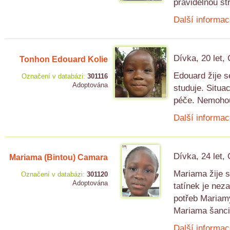
pravidelnou st
Další informac
Dívka, 20 let,
Tonhon Edouard Kolie
Edouard žije s
Označení v databázi:
301116
Adoptována
studuje. Situa
péče. Nemohou 
Další informac
Dívka, 24 let,
Mariama (Bintou) Camara
Mariama žije s
Označení v databázi:
301120
Adoptována
tatínek je nez
potřeb Mariamy
Mariama šanci
Další informac