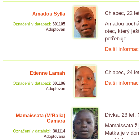
Chlapec, 22 le
Amadou Sylla
Amadou pochází
Označení v databázi:
301105
Adoptován
otec, který je
potřebuje.
Další informac
Chlapec, 24 le
Etienne Lamah
Další informac
Označení v databázi:
301106
Adoptován
Dívka, 23 let,
Mamaissata (M'Balia)
Camara
Mamaissata žij
Označení v databázi:
301114
Matka je v dom
Adoptována