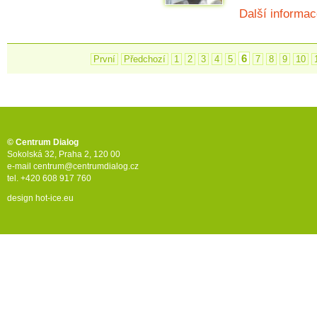
Další informac
6
První
Předchozí
1
2
3
4
5
7
8
9
10
© Centrum Dialog
Sokolská 32, Praha 2, 120 00
e-mail
centrum@centrumdialog.cz
tel. +420 608 917 760
design
hot-ice.eu