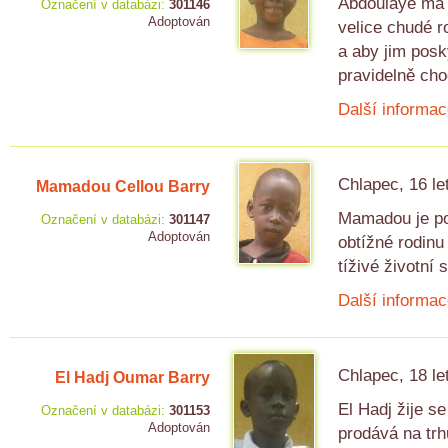
Abdoulaye má d
Označení v databázi:
301146
Adoptován
velice chudé ro
a aby jim posk
pravidelně cho
Další informac
Chlapec, 16 le
Mamadou Cellou Barry
Mamadou je pol
Označení v databázi:
301147
Adoptován
obtížné rodinu 
tíživé životní s
Další informac
Chlapec, 18 le
El Hadj Oumar Barry
El Hadj žije s
Označení v databázi:
301153
Adoptován
prodává na trh