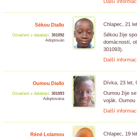
Další informac
Chlapec, 21 le
Sékou Diallo
Sékou žije spo
Označení v databázi:
301092
Adoptován
domácnosti, ot
301093).
Další informac
Dívka, 23 let,
Oumou Diallo
Oumou žije se
Označení v databázi:
301093
Adoptována
voják. Oumou m
Další informac
Chlapec, 19 le
Réné Lolamou