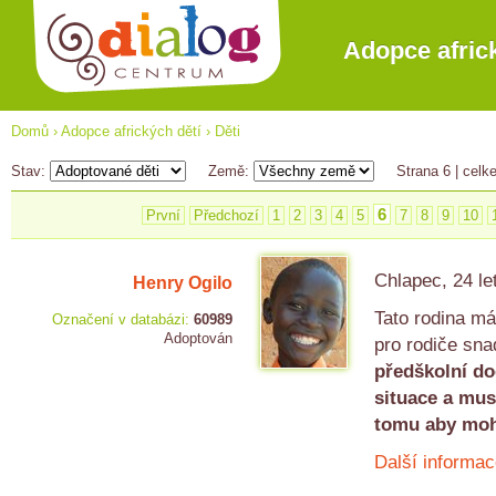
Adopce afric
Domů
›
Adopce afrických dětí
›
Děti
Stav:
Země:
Strana 6
| celk
6
První
Předchozí
1
2
3
4
5
7
8
9
10
Chlapec, 24 le
Henry Ogilo
Tato rodina má
Označení v databázi:
60989
Adoptován
pro rodiče sna
předškolní do
situace a mus
tomu aby moh
Další informac