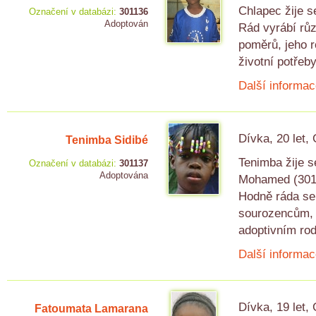
Chlapec žije s
Označení v databázi:
301136
Adoptován
Rád vyrábí rů
poměrů, jeho r
životní potřeby
Další informac
Dívka, 20 let,
Tenimba Sidibé
Tenimba žije se
Označení v databázi:
301137
Adoptována
Mohamed (3011
Hodně ráda se 
sourozencům, m
adoptivním rod
Další informac
Dívka, 19 let,
Fatoumata Lamarana