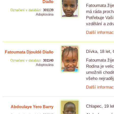
Diallo
Fatoumata žije
Označení v databázi:
301139
má ráda prochá
Adoptována
Potřebuje Vaši
vzdělání a zdr
Další informac
Dívka, 18 let,
Fatoumata Djouldé Diallo
Fatoumata žije
Označení v databázi:
301140
Adoptována
Rodina je veli
umožnili chodi
všeho nejraději
Další informac
Chlapec, 19 le
Abdoulaye Yero Barry