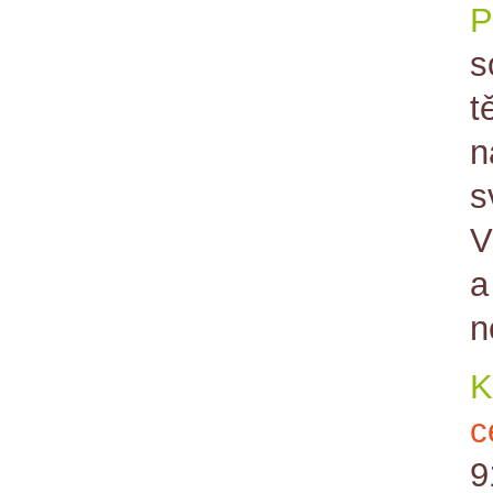
P
s
t
n
s
V
a
n
K
c
9