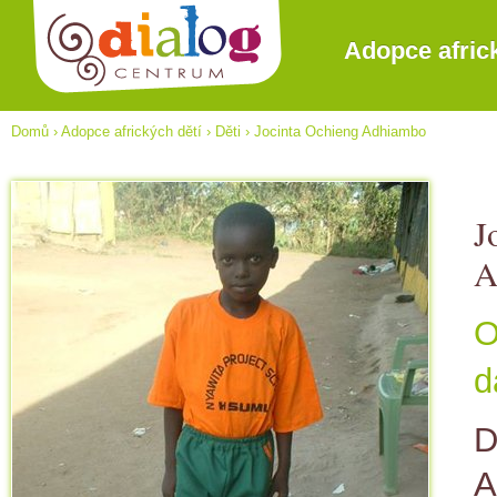
Adopce afric
Domů
›
Adopce afrických dětí
›
Děti
›
Jocinta Ochieng Adhiambo
J
A
O
d
D
A