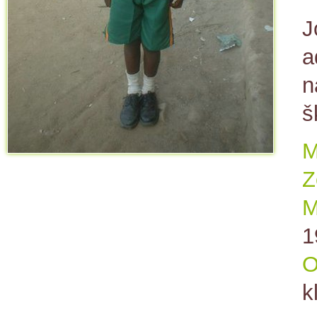
J
a
n
š
M
Z
M
1
O
k