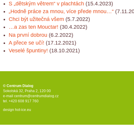
S „dětským větrem“ v plachtách
(15.4.2023)
„Hodně práce za mnou, více přede mnou…“
(7.11.2
Chci být užitečná všem
(5.7.2022)
…a zas ten Mouctar!
(30.4.2022)
Na první dobrou
(6.2.2022)
A přece se učí!
(17.12.2021)
Veselé špuntiny!
(18.10.2021)
© Centrum Dialog
Sokolská 32, Praha 2, 120 00
e-mail
centrum@centrumdialog.cz
tel. +420 608 917 760
design
hot-ice.eu