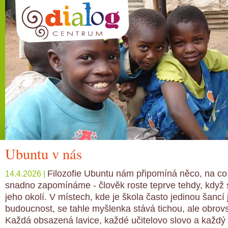
Ubuntu v nás
Filozofie Ubuntu nám připomíná něco, na co
14.4.2026 |
snadno zapomínáme - člověk roste teprve tehdy, když s
jeho okolí. V místech, kde je škola často jedinou šancí
budoucnost, se tahle myšlenka stává tichou, ale obrovs
Každá obsazená lavice, každé učitelovo slovo a každý 