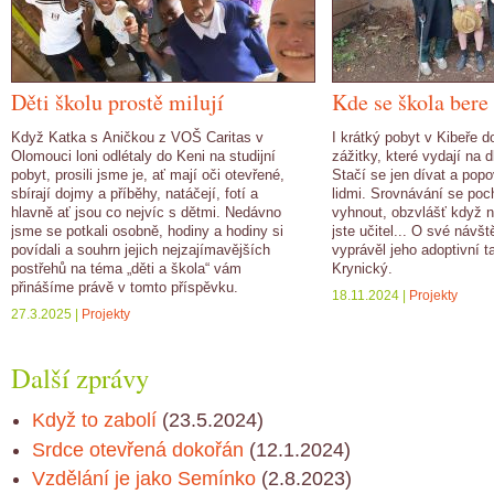
Děti školu prostě milují
Kde se škola bere
Když Katka s Aničkou z VOŠ Caritas v
I krátký pobyt v Kibeře d
Olomouci loni odlétaly do Keni na studijní
zážitky, které vydají na 
pobyt, prosili jsme je, ať mají oči otevřené,
Stačí se jen dívat a popo
sbírají dojmy a příběhy, natáčejí, fotí a
lidmi. Srovnávání se poc
hlavně ať jsou co nejvíc s dětmi. Nedávno
vyhnout, obzvlášť když n
jsme se potkali osobně, hodiny a hodiny si
jste učitel... O své náv
povídali a souhrn jejich nejzajímavějších
vyprávěl jeho adoptivní t
postřehů na téma „děti a škola“ vám
Krynický.
přinášíme právě v tomto příspěvku.
18.11.2024 |
Projekty
27.3.2025 |
Projekty
Další zprávy
Když to zabolí
(23.5.2024)
Srdce otevřená dokořán
(12.1.2024)
Vzdělání je jako Semínko
(2.8.2023)