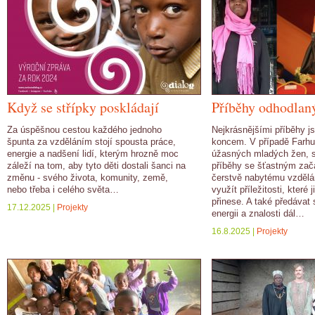
Když se střípky poskládají
Příběhy odhodlan
Za úspěšnou cestou každého jednoho
Nejkrásnějšími příběhy j
špunta za vzděláním stojí spousta práce,
koncem. V případě Farhu
energie a nadšení lidí, kterým hrozně moc
úžasných mladých žen, s
záleží na tom, aby tyto děti dostali šanci na
příběhy se šťastným zač
změnu - svého života, komunity, země,
čerstvě nabytému vzdělá
nebo třeba i celého světa…
využít příležitosti, které 
přinese. A také předávat
17.12.2025 |
Projekty
energii a znalosti dál…
16.8.2025 |
Projekty