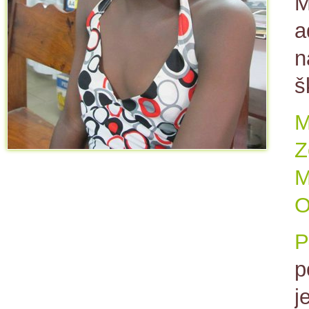
M
a
n
š
M
Z
M
O
P
p
j