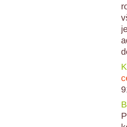
r
v
j
a
d
K
c
9
B
P