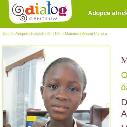
Adopce afric
Domů
›
Adopce afrických dětí
›
Děti
›
Mariama (Bintou) Camara
M
O
d
D
A