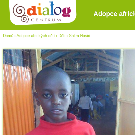
Adopce afric
Domů
›
Adopce afrických dětí
›
Děti
›
Salim Nasiri