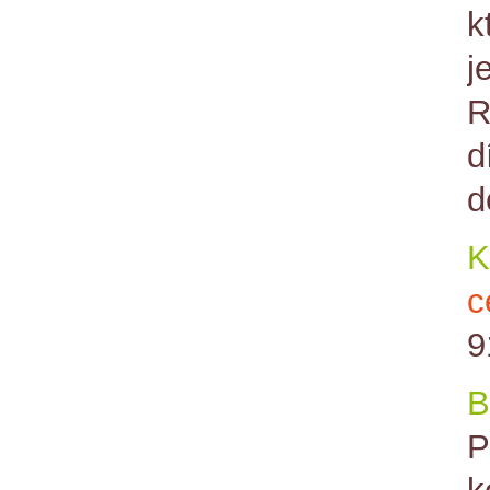
k
j
R
d
d
K
c
9
B
P