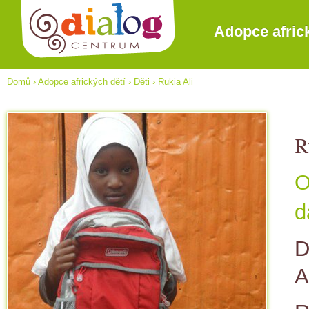
Adopce afric
Domů
›
Adopce afrických dětí
›
Děti
›
Rukia Ali
R
O
d
D
A