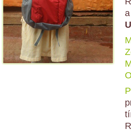
R
a
U
M
Z
M
O
P
p
t
R