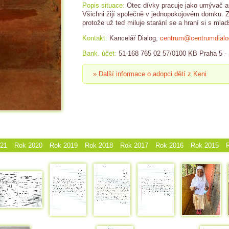
Popis situace:
Otec dívky pracuje jako umývač au
Všichni žijí společně v jednopokojovém domku. Zen
protože už teď miluje starání se a hraní si s mla
Kontakt:
Kancelář Dialog,
centrum@centrumdialo
Bank. účet:
51-168 765 02 57/0100 KB Praha 5 
» Další informace o adopci dětí z Keni
021
Rok 2020
Rok 2019
Rok 2018
Rok 2017
Rok 2016
Rok 2015