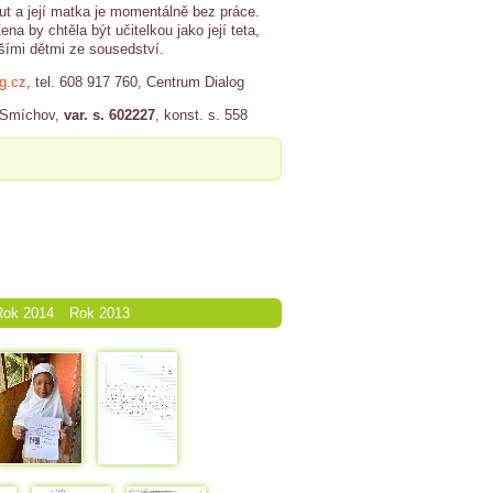
t a její matka je momentálně bez práce.
a by chtěla být učitelkou jako její teta,
dšími dětmi ze sousedství.
g.cz
, tel. 608 917 760, Centrum Dialog
- Smíchov,
var. s. 602227
, konst. s. 558
Rok 2014
Rok 2013