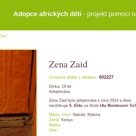
Adopce afrických dětí
- projekt pomoci n
Zaid
Zena Zaid
602227
Označení dítěte v databázi:
Dívka, 19 let
Adoptována
Zena Zaid byla adoptována v roce 2014 a dnes
navštěvuje
5. třídu
ve škole
Utu Montessori Sc
Město, čtvrť:
Nairobi, Makina
Země:
Kenya
Matka:
Otec: