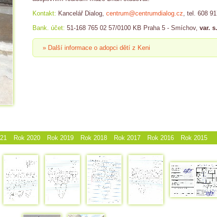
Kontakt:
Kancelář Dialog,
centrum@centrumdialog.cz
, tel. 608 9
Bank. účet:
51-168 765 02 57/0100 KB Praha 5 - Smíchov,
var. s
» Další informace o adopci dětí z Keni
021
Rok 2020
Rok 2019
Rok 2018
Rok 2017
Rok 2016
Rok 2015