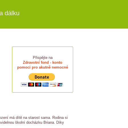
a dálku
Přispějte na
Zdravotní fond - konto
pomoci pro akutně nemocné
rození má dítě na starost sama. Rodina si
avidelnou školní docházku Briana. Díky