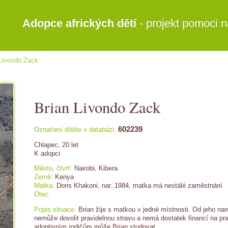
Adopce afrických dětí
- projekt pomoci n
 Livondo Zack
Brian Livondo Zack
602239
Označení dítěte v databázi:
Chlapec, 20 let
K adopci
Město, čtvrť:
Nairobi, Kibera
Země:
Kenya
Matka:
Doris Khakoni, nar. 1984, matka má nestálé zaměstnání
Otec:
Popis situace:
Brian žije s matkou v jedné místnosti. Od jeho na
nemůže dovolit pravidelnou stravu a nemá dostatek financí na pr
adoptivním rodičům může Brian studovat.