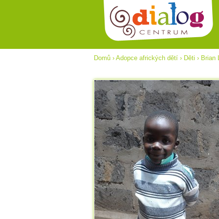
Domů
›
Adopce afrických dětí
›
Děti
›
Brian