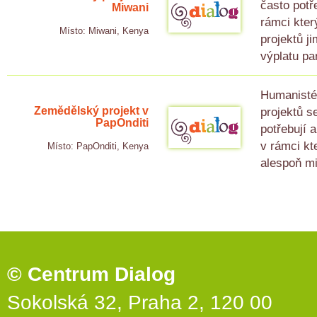
často potř
Miwani
rámci kter
Místo: Miwani, Kenya
projektů j
výplatu pa
Humanisté 
projektů s
Zemědělský projekt v
PapOnditi
potřebují 
v rámci kt
Místo: PapOnditi, Kenya
alespoň mi
© Centrum Dialog
Sokolská 32, Praha 2, 120 00