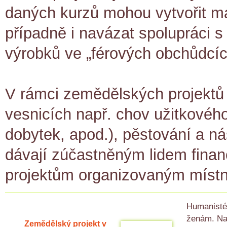
daných kurzů mohou vytvořit mal
případně i navázat spolupráci 
výrobků ve „férových obchůdcíc
V rámci zemědělských projektů p
vesnicích např. chov užitkovéh
dobytek, apod.), pěstování a ná
dávají zúčastněným lidem finan
projektům organizovaným místn
Humanisté 
ženám. Na 
Zemědělský projekt v