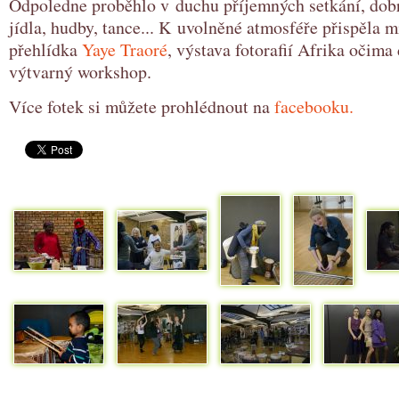
Odpoledne proběhlo v duchu příjemných setkání, dob
jídla, hudby, tance... K uvolněné atmosféře přispěla 
přehlídka
Yaye Traoré
, výstava fotorafií Afrika očima
výtvarný workshop.
Více fotek si můžete prohlédnout na
facebooku.