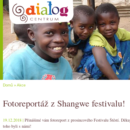
Domů
»
Akce
Fotoreportáž z Shangwe festivalu!
19.12.2018 |
Přinášímé vám fotoreport z prosincového Festivalu Štěstí. Děku
toho byli s námi!