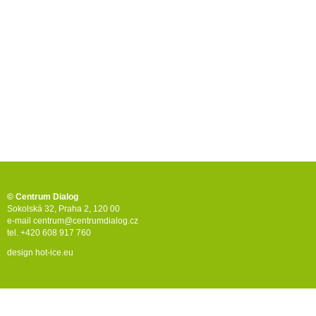
© Centrum Dialog
Sokolská 32, Praha 2, 120 00
e-mail
centrum@centrumdialog.cz
tel. +420 608 917 760
design
hot-ice.eu