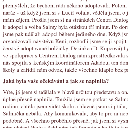
přemýšleli, že bychom rádi někoho adoptovali. Potom 
naráz - už když jsem si s Lucií volala, věděla jsem, o
mám zájem. Prošla jsem si na stránkách Centra Dialog
k adopci a volba Salmy byla otázkou tří minut. Po d
jsme pak udělali adopci během jediného dne. Když js
organizovali návštěvu Keni, rozhodli jsme se ji spojit
čerstvě adoptované holčičky. Desinka (D. Kupcová) by
ve spolupráci s Centrem Dialog nám zprostředkovala s
nás spojila s keňským koordinátorem Adadou, ten do
školy a zařídil nám odvoz, takže všechno klaplo bez 
Jaká byla vaše očekávání a jak se naplnila?
Víte, já jsem si udělala v hlavě určitou představu a on
úplně přesně naplnila. Toužila jsem se potkat se Salmo
rodinu, chtěla jsem vidět školu a hlavně jsem si přála,
Salmička nebála. Aby komunikovala, aby to pro ni neb
podobně. A všechno proběhlo přesně, jak jsem si vys
nám ukázal školu a řekl nám jak funguje a kolik je tam