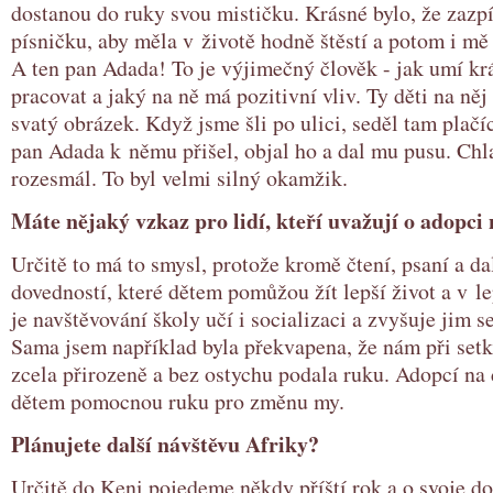
dostanou do ruky svou mističku. Krásné bylo, že zazp
písničku, aby měla v životě hodně štěstí a potom i m
A ten pan Adada! To je výjimečný člověk - jak umí kr
pracovat a jaký na ně má pozitivní vliv. Ty děti na něj
svatý obrázek. Když jsme šli po ulici, seděl tam plačí
pan Adada k němu přišel, objal ho a dal mu pusu. Chla
rozesmál. To byl velmi silný okamžik.
Máte nějaký vzkaz pro lidí, kteří uvažují o adopci
Určitě to má to smysl, protože kromě čtení, psaní a da
dovedností, které dětem pomůžou žít lepší život a v l
je navštěvování školy učí i socializaci a zvyšuje jim 
Sama jsem například byla překvapena, že nám při set
zcela přirozeně a bez ostychu podala ruku. Adopcí n
dětem pomocnou ruku pro změnu my.
Plánujete další návštěvu Afriky?
Určitě do Keni pojedeme někdy příští rok a o svoje d