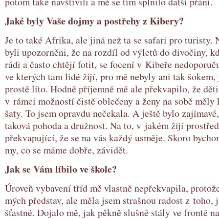
potom také navštívili a mě se tím splnilo další přání.
Jaké byly Vaše dojmy a postřehy z Kibery?
Je to také Afrika, ale jiná než ta se safari pro turisty
byli upozorněni, že na rozdíl od výletů do divočiny, kd
rádi a často chtějí fotit, se focení v Kibeře nedoporu
ve kterých tam lidé žijí, pro mě nebyly ani tak šokem, 
prostě líto. Hodně příjemně mě ale překvapilo, že dět
v rámci možností čistě oblečeny a ženy na sobě měly
šaty. To jsem opravdu nečekala. A ještě bylo zajímavé, ž
taková pohoda a družnost. Na to, v jakém žijí prostředí
překvapující, že se na vás každý usměje. Skoro bycho
my, co se máme dobře, závidět.
Jak se Vám líbilo ve škole?
Úroveň vybavení tříd mě vlastně nepřekvapila, protože 
mých představ, ale měla jsem strašnou radost z toho, j
šťastné. Dojalo mě, jak pěkně slušně stály ve frontě n