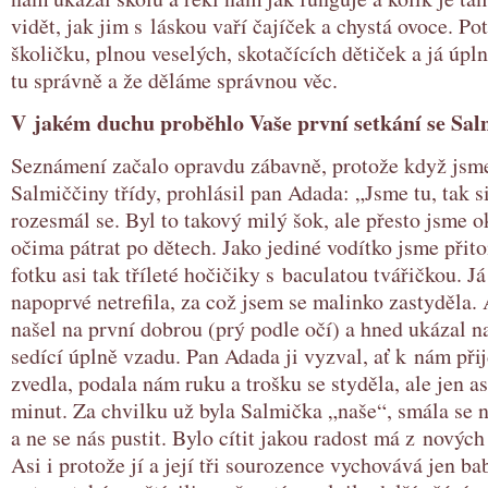
vidět, jak jim s láskou vaří čajíček a chystá ovoce. 
školičku, plnou veselých, skotačících dětiček a já úpln
tu správně a že děláme správnou věc.
V jakém duchu proběhlo Vaše první setkání se Sa
Seznámení začalo opravdu zábavně, protože když jsme
Salmiččiny třídy, prohlásil pan Adada: „Jsme tu, tak si
rozesmál se. Byl to takový milý šok, ale přesto jsme o
očima pátrat po dětech. Jako jediné vodítko jsme při
fotku asi tak tříleté hočičiky s baculatou tvářičkou. J
napoprvé netrefila, za což jsem se malinko zastyděla. 
našel na první dobrou (prý podle očí) a hned ukázal n
sedící úplně vzadu. Pan Adada ji vyzval, ať k nám při
zvedla, podala nám ruku a trošku se styděla, ale jen as
minut. Za chvilku už byla Salmička „naše“, smála se n
a ne se nás pustit. Bylo cítit jakou radost má z nových
Asi i protože jí a její tři sourozence vychovává jen ba