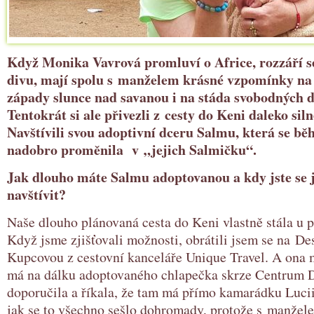
Když Monika Vavrová promluví o Africe, rozzáří se 
divu, mají spolu s manželem krásné vzpomínky na
západy slunce nad savanou i na stáda svobodných d
Tentokrát si ale přivezli z cesty do Keni daleko siln
Navštívili svou adoptivní dceru Salmu, která se bě
nadobro proměnila v „jejich Salmičku“.
Jak dlouho máte Salmu adoptovanou a kdy jste se j
navštívit?
Naše dlouho plánovaná cesta do Keni vlastně stála u 
Když jsme zjišťovali možnosti, obrátili jsem se na De
Kupcovou z cestovní kanceláře Unique Travel. A ona m
má na dálku adoptovaného chlapečka skrze Centrum D
doporučila a říkala, že tam má přímo kamarádku Lucii
jak se to všechno sešlo dohromady, protože s manžele