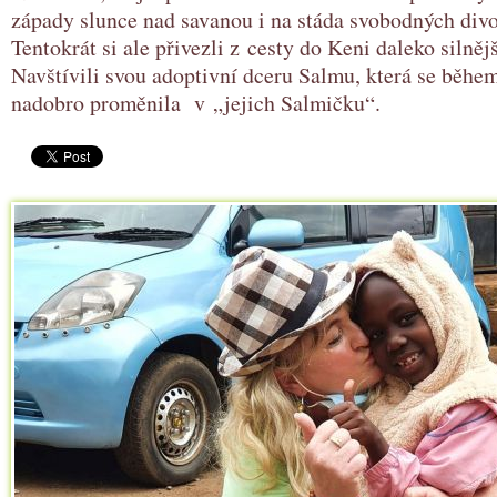
západy slunce nad savanou i na stáda svobodných divo
Tentokrát si ale přivezli z cesty do Keni daleko silnějš
Navštívili svou adoptivní dceru Salmu, která se běhe
nadobro proměnila v „jejich Salmičku“.