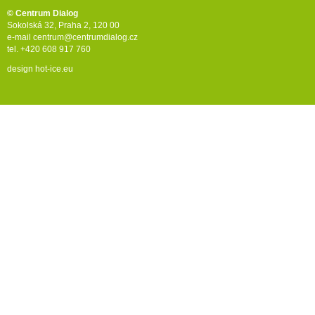
© Centrum Dialog
Sokolská 32, Praha 2, 120 00
e-mail
centrum@centrumdialog.cz
tel. +420 608 917 760
design
hot-ice.eu