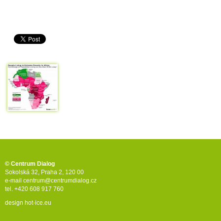
© Centrum Dialog
Sokolská 32, Praha 2, 120 00
e-mail
centrum@centrumdialog.cz
tel. +420 608 917 760
design
hot-ice.eu