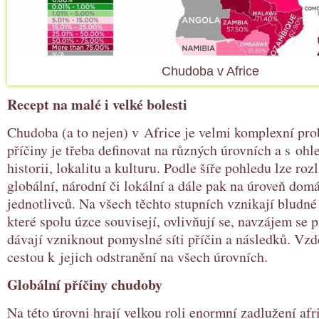
Chudoba v Africe
Recept na malé i velké bolesti
Chudoba (a to nejen) v Africe je velmi komplexní pro
příčiny je třeba definovat na různých úrovních a s ohl
historii, lokalitu a kulturu. Podle šíře pohledu lze roz
globální, národní či lokální a dále pak na úroveň dom
jednotlivců. Na všech těchto stupních vznikají bludn
které spolu úzce souvisejí, ovlivňují se, navzájem se p
dávají vzniknout pomyslné síti příčin a následků. Vzd
cestou k jejich odstranění na všech úrovních.
Globální příčiny chudoby
Na této úrovni hrají velkou roli enormní zadlužení af