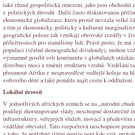
také různá geopolitická omezení, jako jsou obchodní
z politických důvodů Další často diskutovanou příči
ekonomická globalizace, která prostě nevzala velké čá
a tím je ekonomicky, politicky a kulturně marginalizo
geografické poloze tak vznikají obrovské rozdíly v ži
příležitostech pro stamilióny lidí. Právě proto, že má
populaci (včetně demografické dividendy), mohou vzd
významně posílit roli kontinentu v globálních otázká
distribuci moci a změnit strukturu vztahů. Vzdělání t
přesunout Afriku z nespravedlivé vedlejší koleje na hl
světového dění a také pomůže najít cestu k oddlužení.
Lokální úroveň
V jednotlivých afrických zemích se na „národní chud
podílejí zkorumpované vlády, neschopné dostatečně in
infrastruktury, veřejných služeb, inovací a především 
vzdělání obyvatel. Tato rozpočtová neschopnost pram
z toho, že potřebné státní peníze není kde vzít, proto