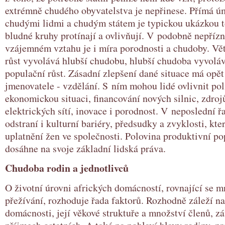
extrémně chudého obyvatelstva je nepřinese. Přímá ú
chudými lidmi a chudým státem je typickou ukázkou t
bludné kruhy protínají a ovlivňují. V podobně nepříz
vzájemném vztahu je i míra porodnosti a chudoby. Vět
růst vyvolává hlubší chudobu, hlubší chudoba vyvoláv
populační růst. Zásadní zlepšení dané situace má opě
jmenovatele - vzdělání. S ním mohou lidé ovlivnit poli
ekonomickou situaci, financování nových silnic, zdroj
elektrických sítí, inovace i porodnost. V neposlední ř
odstraní i kulturní bariéry, předsudky a zvyklosti, kte
uplatnění žen ve společnosti. Polovina produktivní po
dosáhne na svoje základní lidská práva.
Chudoba rodin a jednotlivců
O životní úrovni afrických domácností, rovnající se
přežívání, rozhoduje řada faktorů. Rozhodně záleží na
domácnosti, její věkové struktuře a množství členů, zá