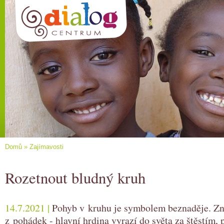
Domů
»
Zajímavosti
Rozetnout bludný kruh
14.7.2021 |
Pohyb v kruhu je symbolem beznaděje. Z
z pohádek - hlavní hrdina vyrazí do světa za štěstím,