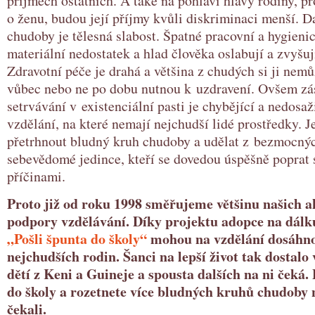
příjmech ostatních. A také na pohlaví hlavy rodiny, p
o ženu, budou její příjmy kvůli diskriminaci menší. D
chudoby je tělesná slabost. Špatné pracovní a hygien
materiální nedostatek a hlad člověka oslabují a zvyšuj
Zdravotní péče je drahá a většina z chudých si ji nemůž
vůbec nebo ne po dobu nutnou k uzdravení. Ovšem zá
setrvávání v existenciální pasti je chybějící a nedosaž
vzdělání, na které nemají nejchudší lidé prostředky. 
přetrhnout bludný kruh chudoby a udělat z bezmocnýc
sebevědomé jedince, kteří se dovedou úspěšně poprat 
příčinami.
Proto již od roku 1998 směřujeme většinu našich ak
podpory vzdělávání. Díky projektu adopce na dálk
„Pošli špunta do školy“
mohou na vzdělání dosáhnou
nejchudších rodin. Šanci na lepší život tak dostalo 
dětí z Keni a Guineje a spousta dalších na ni čeká.
do školy a rozetnete více bludných kruhů chudoby 
čekali.