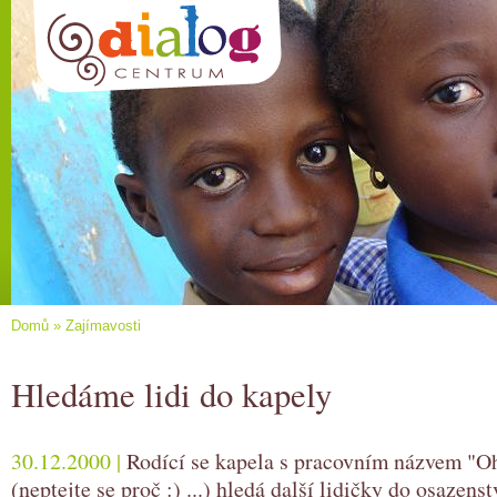
Domů
»
Zajímavosti
Hledáme lidi do kapely
30.12.2000 |
Rodící se kapela s pracovním názvem "O
(neptejte se proč :) ...) hledá další lidičky do osazen