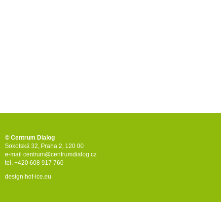
© Centrum Dialog
Sokolská 32, Praha 2, 120 00
e-mail
centrum@centrumdialog.cz
tel. +420 608 917 760
design
hot-ice.eu