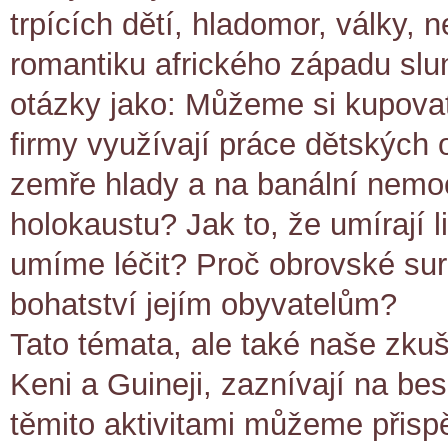
trpících dětí, hladomor, války, 
romantiku afrického západu sl
otázky jako: Můžeme si kupovat
firmy využívají práce dětských 
zemře hlady a na banální nemoc
holokaustu? Jak to, že umírají l
umíme léčit? Proč obrovské suro
bohatství jejím obyvatelům?
Tato témata, ale také naše zkuš
Keni a Guineji, zaznívají na be
těmito aktivitami můžeme přispět