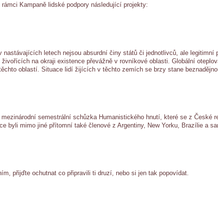
 v rámci Kampaně lidské podpory následující projekty:
astávajících letech nejsou absurdní činy států či jednotlivců, ale legitimní 
ořících na okraji existence převážně v rovníkové oblasti. Globální oteplován
těchto oblastí. Situace lidí žijících v těchto zemích se brzy stane beznadějn
ě mezinárodní semestrální schůzka Humanistického hnutí, které se z České re
 byli mimo jiné přítomní také členové z Argentiny, New Yorku, Brazílie a sa
 přijďte ochutnat co připravili ti druzí, nebo si jen tak popovídat.