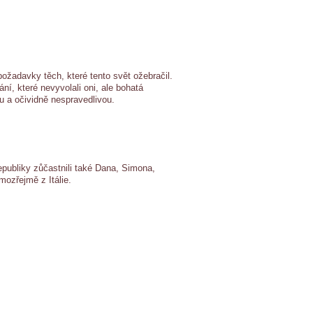
požadavky těch, které tento svět ožebračil.
í, které nevyvolali oni, ale bohatá
ou a očividně nespravedlivou.
publiky zůčastnili také Dana, Simona,
mozřejmě z Itálie.