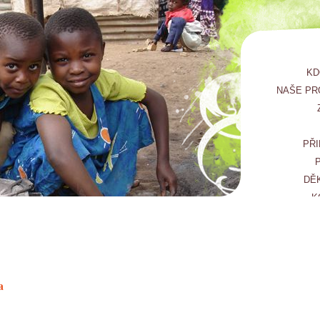
KD
NAŠE PR
PŘI
DĚ
K
a