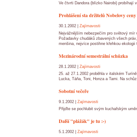
Ve čtvrti Dandora (blízko Nairobi) probíhají
Prohlášení sta držitelů Nobelovy ceny
30.1.2002 |
Zajímavosti
Nejvážnějším nebezpečím pro světový mír v n
Požadavky chudáků zbavených všech práv, živ
menšina, nejvíce postihne křehkou ekologii 
Mezinárodní semestrální schůzka
28.1.2002 |
Zajímavosti
25. až 27.1.2002 proběhla v italském Turín
Lucka, Táňa, Toni, Honza a Tami. Na schůzce
Sobotní večeře
9.1.2002 |
Zajímavosti
Přijďte se pochlubit svým kuchařským uměním,
Další "plážák" je tu :-)
5.1.2002 |
Zajímavosti