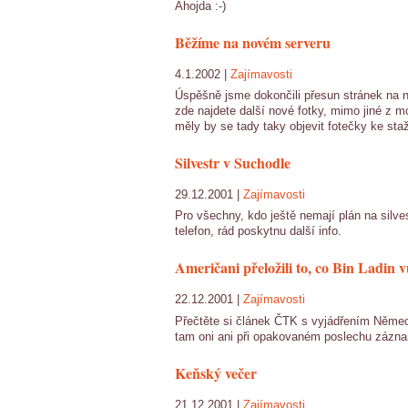
Ahojda :-)
Běžíme na novém serveru
4.1.2002 |
Zajímavosti
Úspěšně jsme dokončili přesun stránek na n
zde najdete další nové fotky, mimo jiné z m
měly by se tady taky objevit fotečky ke staž
Silvestr v Suchodle
29.12.2001 |
Zajímavosti
Pro všechny, kdo ještě nemají plán na silve
telefon, rád poskytnu další info.
Američani přeložili to, co Bin Ladin 
22.12.2001 |
Zajímavosti
Přečtěte si článek ČTK s vyjádřením Německ
tam oni ani při opakovaném poslechu záznam
Keňský večer
21.12.2001 |
Zajímavosti