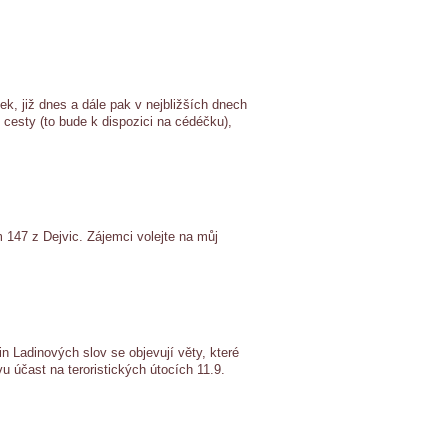
k, již dnes a dále pak v nejbližších dnech
 cesty (to bude k dispozici na cédéčku),
 147 z Dejvic. Zájemci volejte na můj
n Ladinových slov se objevují věty, které
 účast na teroristických útocích 11.9.