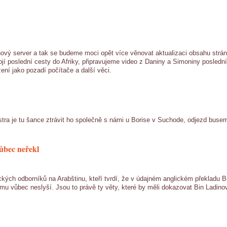
ový server a tak se budeme moci opět více věnovat aktualizaci obsahu stráne
ojí poslední cesty do Afriky, připravujeme video z Daniny a Simoniny poslední
ení jako pozadí počítače a další věci.
stra je tu šance ztrávit ho společně s námi u Borise v Suchode, odjezd busem
vůbec neřekl
ých odborníků na Arabštinu, kteří tvrdí, že v údajném anglickém překladu Bi
u vůbec neslyší. Jsou to právě ty věty, které by měli dokazovat Bin Ladinovu