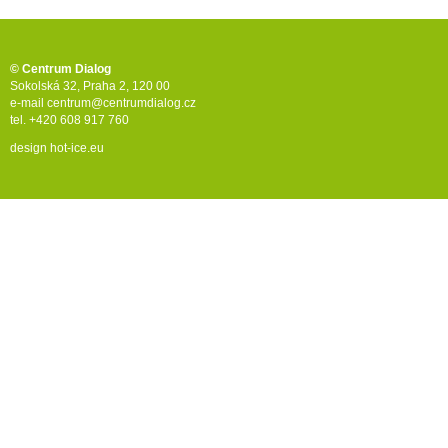
© Centrum Dialog
Sokolská 32, Praha 2, 120 00
e-mail
centrum@centrumdialog.cz
tel. +420 608 917 760
design
hot-ice.eu