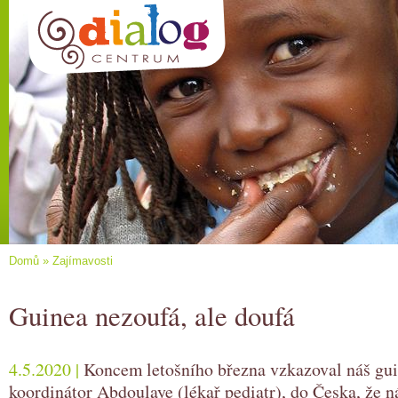
Domů
»
Zajímavosti
Guinea nezoufá, ale doufá
4.5.2020 |
Koncem letošního března vzkazoval náš guin
koordinátor Abdoulaye (lékař pediatr), do Česka, že 