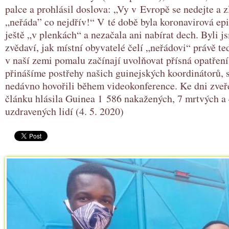
palce a prohlásil doslova: „Vy v Evropě se nedejte a z
„neřáda” co nejdřív!“ V té době byla koronavirová ep
ještě „v plenkách“ a nezačala ani nabírat dech. Byli 
zvědaví, jak místní obyvatelé čelí „neřádovi“ právě te
v naší zemi pomalu začínají uvolňovat přísná opatřen
přinášíme postřehy našich guinejských koordinátorů, 
nedávno hovořili během videokonference. Ke dni zveř
článku hlásila Guinea 1 586 nakažených, 7 mrtvých a
uzdravených lidí (4. 5. 2020)