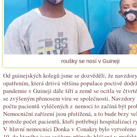
roušky se nosí v Guineji
Od guinejských kolegů jsme se dozvěděli, že navzd
opatřením, která drtivá většina populace poctivě dodr
pandemie v Guineji dále šíří a země se ocitla ve čtvrt
se zvýšeným přenosem viru ve společnosti. Navzdory
počtu pacientů vyléčených z nemoci to začíná být pro
Nemocniční zařízení jsou přetížená, a to bude brzy v
protože počet pacientů, kteří potřebují hospitalizaci r
V hlavní nemocnici Donka v Conakry bylo vytvořeno 
19, do kterého jsou sváženy případy hlášené v prefekt