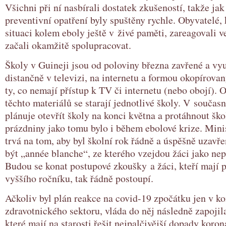
Všichni při ní nasbírali dostatek zkušeností, takže ja
preventivní opatření byly spuštěny rychle. Obyvatelé, 
situaci kolem eboly ještě v živé paměti, zareagovali v
začali okamžitě spolupracovat.
Školy v Guineji jsou od poloviny března zavřené a vy
distančně v televizi, na internetu a formou okopírova
ty, co nemají přístup k TV či internetu (nebo obojí). O
těchto materiálů se starají jednotlivé školy. V součas
plánuje otevřít školy na konci května a protáhnout ško
prázdniny jako tomu bylo i během ebolové krize. Minis
trvá na tom, aby byl školní rok řádně a úspěšně uzavře
být „année blanche“, ze kterého vzejdou žáci jako nep
Budou se konat postupové zkoušky a žáci, kteří mají 
vyššího ročníku, tak řádně postoupí.
Ačkoliv byl plán reakce na covid-19 zpočátku jen v k
zdravotnického sektoru, vláda do něj následně zapojila 
které mají na starosti řešit nejpalčivější dopady koron