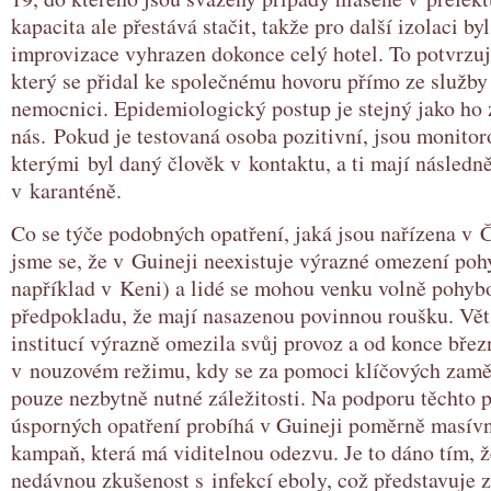
kapacita ale přestává stačit, takže pro další izolaci by
improvizace vyhrazen dokonce celý hotel. To potvrzuj
který se přidal ke společnému hovoru přímo ze služby
nemocnici. Epidemiologický postup je stejný jako ho
nás. Pokud je testovaná osoba pozitivní, jsou monitoro
kterými byl daný člověk v kontaktu, a ti mají následně
v karanténě.
Co se týče podobných opatření, jaká jsou nařízena v 
jsme se, že v Guineji neexistuje výrazné omezení poh
například v Keni) a lidé se mohou venku volně pohyb
předpokladu, že mají nasazenou povinnou roušku. Vět
institucí výrazně omezila svůj provoz a od konce břez
v nouzovém režimu, kdy se za pomoci klíčových zamě
pouze nezbytně nutné záležitosti. Na podporu těchto 
úsporných opatření probíhá v Guineji poměrně masívn
kampaň, která má viditelnou odezvu. Je to dáno tím,
nedávnou zkušenost s infekcí eboly, což představuje