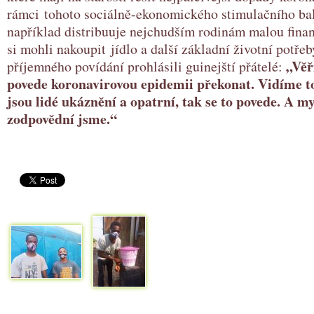
rámci tohoto sociálně-ekonomického stimulačního bal
například distribuuje nejchudším rodinám malou fina
si mohli nakoupit jídlo a další základní životní potřeb
„Věř
příjemného povídání prohlásili guinejští přátelé:
povede koronavirovou epidemii překonat. Vidíme to
jsou lidé ukáznění a opatrní, tak se to povede. A m
zodpovědní jsme.“