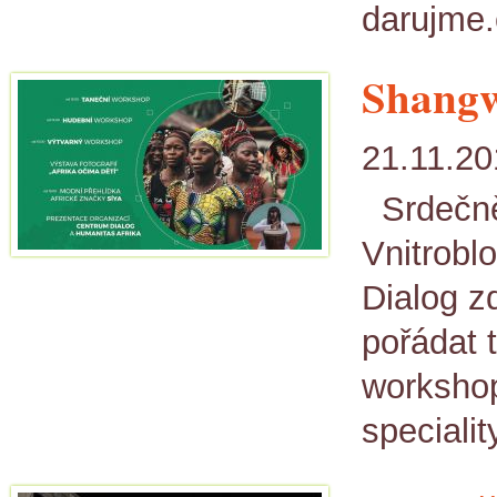
darujme.
Shangwe
21.11.20
Srdečně
Vnitrobl
Dialog z
pořádat 
workshop
specialit