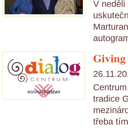
V neděli
uskutečn
Marturan
autogram
Giving
26.11.20
Centrum 
tradice 
mezináro
třeba tím