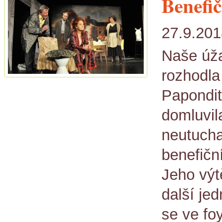
Benefič
27.9.201
Naše úž
rozhodla
Papondit
domluvil
neutucha
benefičn
Jeho výt
další je
se ve fo