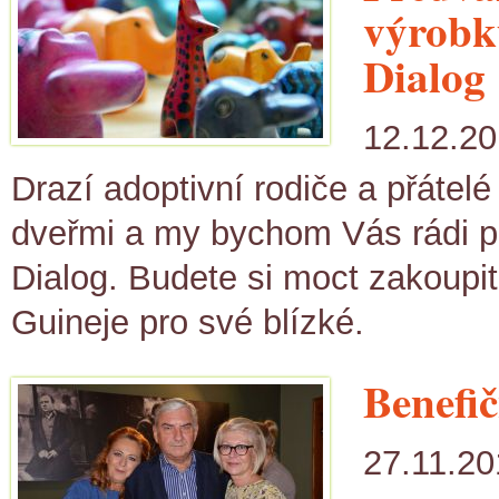
výrobků
Dialog
12.12.20
Drazí adoptivní rodiče a přátel
dveřmi a my bychom Vás rádi p
Dialog. Budete si moct zakoupit
Guineje pro své blízké.
Benefič
27.11.20