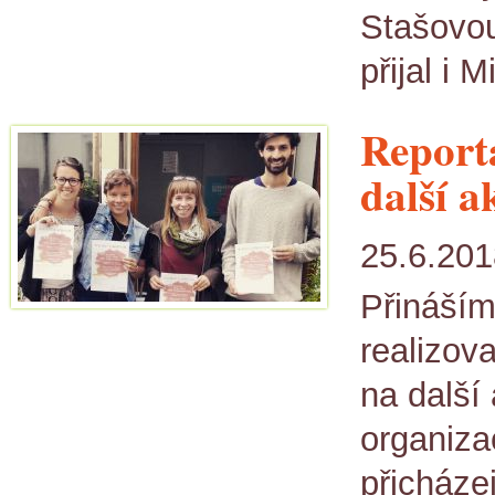
Stašovo
přijal i 
Report
další a
25.6.201
Přináším
realizov
na další
organizac
přicházej