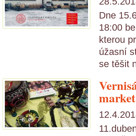
28.5.201
Dne 15.
18:00 be
kterou p
úžasní s
se těšit
Vernis
market
12.4.201
11.duben