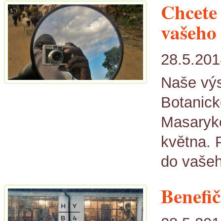
Chcete
vašeho
28.5.201
Naše výs
Botanic
Masaryko
května. 
do vašeh
Benefi