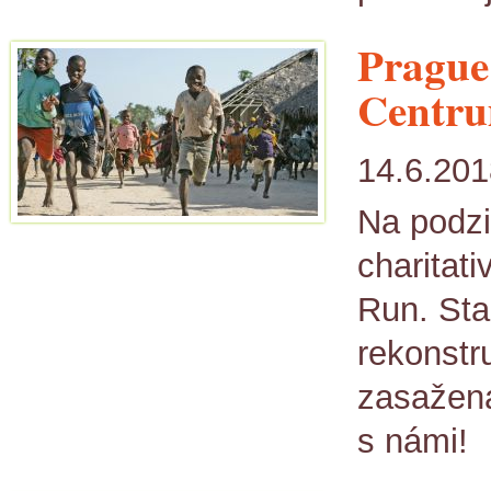
Prague 
Centru
14.6.201
Na podzi
charitat
Run. Sta
rekonstru
zasažena
s námi