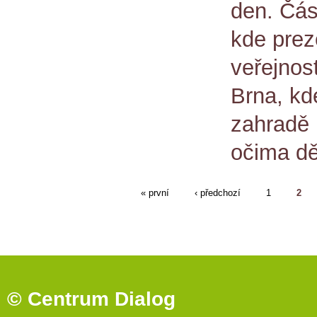
den. Čás
kde prez
veřejnos
Brna, kd
zahradě 
očima dě
« první
‹ předchozí
1
2
© Centrum Dialog