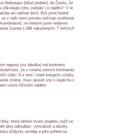
or Abdoulaye (lékař pediatr), do Česka, že
zlikvidujte toho „neřáda” co nejdřív!“ V té
ačala ani nabírat dech. Byli jsme hodně
dy se v naší zemi pomalu začínají uvolňovat
 koordinátorů, se kterými jsme nedávno
hlásila Guinea 1 586 nakažených, 7 mrtvých
ími regiony (viz tabulka) má kontinent
 skutečnost, že v mnoha zemích kontinentu
čtí vůdci. A s nimi i staré korupční vztahy.
utné změny, musí opustit sny o úspěchu v
 není cesta růžovým sadem.
žiky, které během trvání projektu zažil se
ěh plný odhodlání, vytrvalosti a důvěry.
tázku vždycky usměje a jeho pohled se