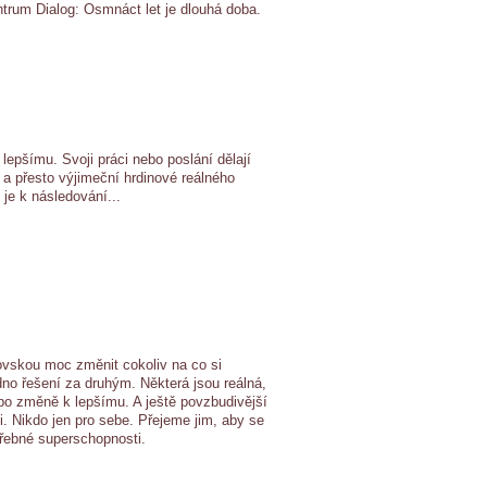
ntrum Dialog: Osmnáct let je dlouhá doba.
epšímu. Svoji práci nebo poslání dělají
é a přesto výjimeční hrdinové reálného
í je k následování...
rovskou moc změnit cokoliv na co si
no řešení za druhým. Některá jsou reálná,
 po změně k lepšímu. A ještě povzbudivější
i. Nikdo jen pro sebe. Přejeme jim, aby se
otřebné superschopnosti.