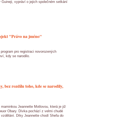
 Guineji, vypráví o jejich společném setkání
rojekt "Právo na jméno"
 program pro registraci novorozených
ví, kdy se narodilo.
, bez rozdílu toho, kde se narodily,
ní maminkou Jeannette Motlovou, která je již
wuor Obary. Dívka pochází z velmi chudé
e vzdělání. Díky Jeannette chodí Shefa do