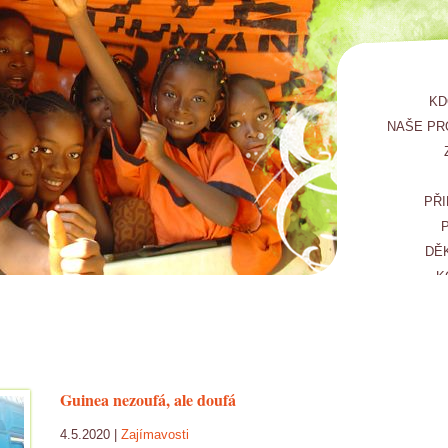
KD
NAŠE PR
PŘI
DĚ
K
Guinea nezoufá, ale doufá
4.5.2020 |
Zajímavosti