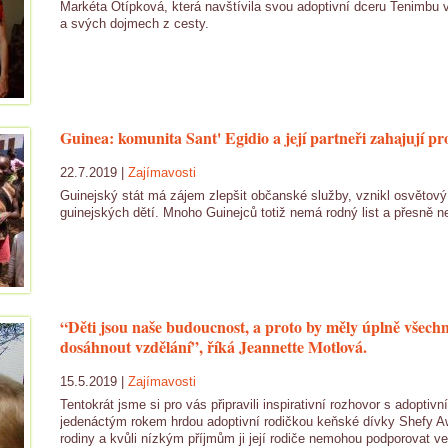
Markéta Otípková, která navštívila svou adoptivní dceru Tenimbu v
a svých dojmech z cesty.
Guinea: komunita Sant' Egidio a její partneři zahajují p
22.7.2019 |
Zajímavosti
Guinejský stát má zájem zlepšit občanské služby, vznikl osvětový
guinejských dětí. Mnoho Guinejců totiž nemá rodný list a přesně ne
“Děti jsou naše budoucnost, a proto by měly úplně všechny
dosáhnout vzdělání”, říká Jeannette Motlová.
15.5.2019 |
Zajímavosti
Tentokrát jsme si pro vás připravili inspirativní rozhovor s adoptiv
jedenáctým rokem hrdou adoptivní rodičkou keňské dívky Shefy A
rodiny a kvůli nízkým příjmům ji její rodiče nemohou podporovat v