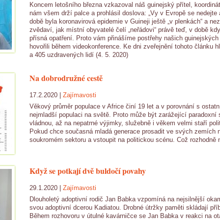
Koncem letošního března vzkazoval náš guinejský přítel, koordinát
nám všem drží palce a prohlásil doslova: „Vy v Evropě se nedejte a 
době byla koronavirová epidemie v Guineji ještě „v plenkách“ a nez
zvědaví, jak místní obyvatelé čelí „neřádovi“ právě teď, v době k
přísná opatření. Proto vám přinášíme postřehy našich guinejských
hovořili během videokonference. Ke dni zveřejnění tohoto článku 
a 405 uzdravených lidí (4. 5. 2020)
Na dobrodružné cestě
17.2.2020 |
Zajímavosti
Věkový průměr populace v Africe činí 19 let a v porovnání s ostatn
nejmladší populaci na světě. Proto může být zarážející paradoxní
vládnou, až na nepatrné výjimky, služebně i věkem velmi staří politi
Pokud chce současná mladá generace prosadit ve svých zemích n
soukromém sektoru a vstoupit na politickou scénu. Což rozhodně
Když se potkají dvě buldočí povahy
29.1.2020 |
Zajímavosti
Dlouholetý adoptivní rodič Jan Babka vzpomíná na nejsilnější okam
svou adoptivní dcerou Kadiatou. Drobné útržky paměti skládají příb
Během rozhovoru v útulné kavárničce se Jan Babka v reakci na o