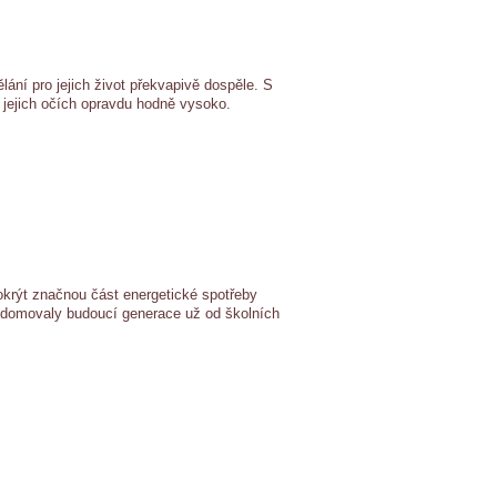
lání pro jejich život překvapivě dospěle. S
 v jejich očích opravdu hodně vysoko.
krýt značnou část energetické spotřeby
vědomovaly budoucí generace už od školních