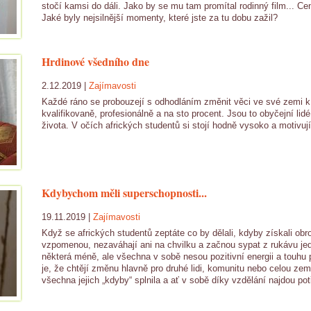
stočí kamsi do dáli. Jako by se mu tam promítal rodinný film... Ce
Jaké byly nejsilnější momenty, které jste za tu dobu zažil?
Hrdinové všedního dne
2.12.2019 |
Zajímavosti
Každé ráno se probouzejí s odhodláním změnit věci ve své zemi k l
kvalifikovaně, profesionálně a na sto procent. Jsou to obyčejní lid
života. V očích afrických studentů si stojí hodně vysoko a motivuj
Kdybychom měli superschopnosti...
19.11.2019 |
Zajímavosti
Když se afrických studentů zeptáte co by dělali, kdyby získali ob
vzpomenou, nezaváhají ani na chvilku a začnou sypat z rukávu jed
některá méně, ale všechna v sobě nesou pozitivní energii a touhu
je, že chtějí změnu hlavně pro druhé lidi, komunitu nebo celou zem
všechna jejich „kdyby“ splnila a ať v sobě díky vzdělání najdou p