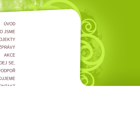
ÚVOD
O JSME
OJEKTY
ZPRÁVY
AKCE
DEJ SE,
PODPOŘ
KUJEME
ONTAKT