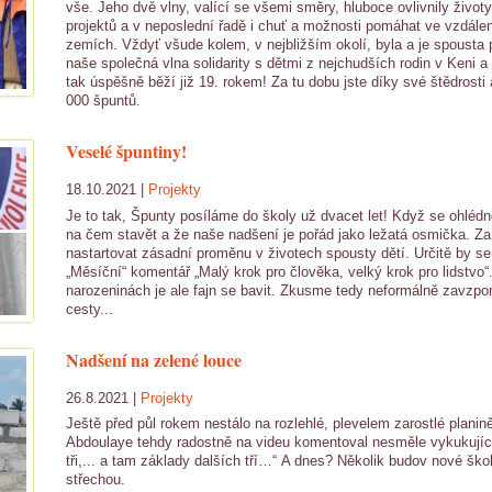
vše. Jeho dvě vlny, valící se všemi směry, hluboce ovlivnily životy 
projektů a v neposlední řadě i chuť a možnosti pomáhat ve vzdále
zemích. Vždyť všude kolem, v nejbližším okolí, byla a je spousta 
naše společná vlna solidarity s dětmi z nejchudších rodin v Keni a 
tak úspěšně běží již 19. rokem! Za tu dobu jste díky své štědrosti a
000 špuntů.
Veselé špuntiny!
18.10.2021 |
Projekty
Je to tak, Špunty posíláme do školy už dvacet let! Když se ohlé
na čem stavět a že naše nadšení je pořád jako ležatá osmička. Z
nastartovat zásadní proměnu v životech spousty dětí. Určitě by se 
„Měsíční“ komentář „Malý krok pro člověka, velký krok pro lidstvo
narozeninách je ale fajn se bavit. Zkusme tedy neformálně zavzp
cesty...
Nadšení na zelené louce
26.8.2021 |
Projekty
Ještě před půl rokem nestálo na rozlehlé, plevelem zarostlé planin
Abdoulaye tehdy radostně na videu komentoval nesměle vykukující z
tři,... a tam základy dalších tří…“ A dnes? Několik budov nové š
střechou.