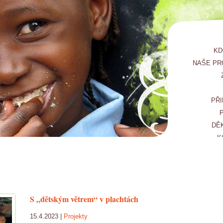
KD
NAŠE PR
PŘI
DĚ
K
S „dětským větrem“ v plachtách
15.4.2023 |
Projekty