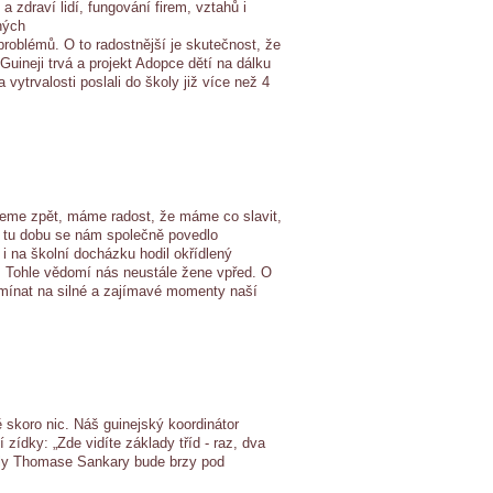
a zdraví lidí, fungování firem, vztahů i
ných
problémů. O to radostnější je skutečnost, že
Guineji trvá a projekt Adopce dětí na dálku
 vytrvalosti poslali do školy již více než 4
dneme zpět, máme radost, že máme co slavit,
a tu dobu se nám společně povedlo
i na školní docházku hodil okřídlený
“. Tohle vědomí nás neustále žene vpřed. O
omínat na silné a zajímavé momenty naší
ě skoro nic. Náš guinejský koordinátor
ídky: „Zde vidíte základy tříd - raz, dva
koly Thomase Sankary bude brzy pod