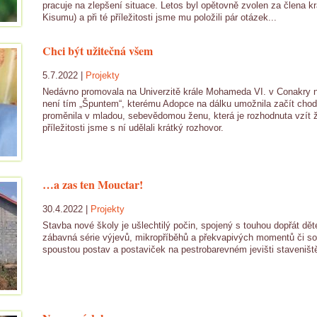
pracuje na zlepšení situace. Letos byl opětovně zvolen za člena 
Kisumu) a při té příležitosti jsme mu položili pár otázek...
Chci být užitečná všem
5.7.2022 |
Projekty
Nedávno promovala na Univerzitě krále Mohameda VI. v Conakry 
není tím „Špuntem“, kterému Adopce na dálku umožnila začít chod
proměnila v mladou, sebevědomou ženu, která je rozhodnuta vzít ž
příležitosti jsme s ní udělali krátký rozhovor.
…a zas ten Mouctar!
30.4.2022 |
Projekty
Stavba nové školy je ušlechtilý počin, spojený s touhou dopřát dě
zábavná série výjevů, mikropříběhů a překvapivých momentů či sou
spoustou postav a postaviček na pestrobarevném jevišti staveništ