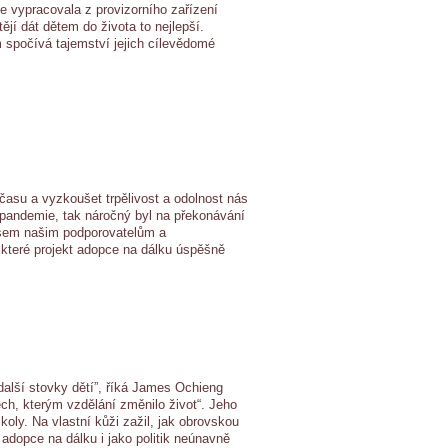
se vypracovala z provizorního zařízení
tějí dát dětem do života to nejlepší.
 spočívá tajemství jejich cílevědomé
 času a vyzkoušet trpělivost a odolnost nás
pandemie, tak náročný byl na překonávání
všem našim podporovatelům a
 které projekt adopce na dálku úspěšně
 další stovky dětí”, říká James Ochieng
ch, kterým vzdělání změnilo život“. Jeho
koly. Na vlastní kůži zažil, jak obrovskou
 adopce na dálku i jako politik neúnavně