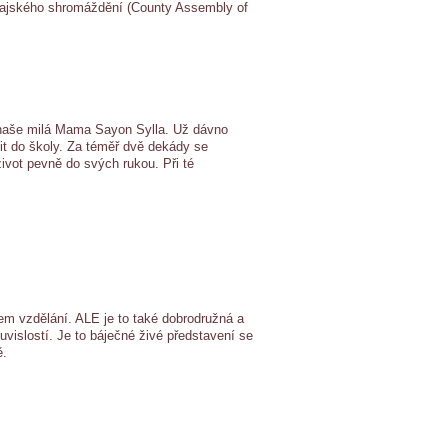
krajského shromáždění (County Assembly of
naše milá Mama Sayon Sylla. Už dávno
it do školy. Za téměř dvě dekády se
ivot pevně do svých rukou. Při té
tem vzdělání. ALE je to také dobrodružná a
vislostí. Je to báječné živé představení se
ě.