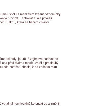
ivu, mají spolu s manželem krásné vzpomínky
ých zvířat. Tentokrát si ale přivezli
 dceru Salmu, která se během chvilky
láme rekordy, je určitě zajímavé podívat se,
erá cca před dvěma měsíci zrušila předlouhý
 děti naštěstí chodit již od začátku roku
20 vpadnul nemilosrdně koronavirus a změnil