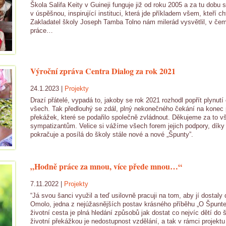
Škola Salifa Keity v Guineji funguje již od roku 2005 a za tu dobu 
v úspěšnou, inspirující instituci, která jde příkladem všem, kteří ch
Zakladatel školy Joseph Tamba Tolno nám milerád vysvětlil, v čem
práce…
Výroční zpráva Centra Dialog za rok 2021
24.1.2023 |
Projekty
Drazí přátelé, vypadá to, jakoby se rok 2021 rozhodl popřít plynutí
všech. Tak předlouhý se zdál, plný nekonečného čekání na konec 
překážek, které se podařilo společně zvládnout. Děkujeme za to 
sympatizantům. Velice si vážíme všech forem jejich podpory, díky
pokračuje a posílá do školy stále nové a nové „Špunty”.
„Hodně práce za mnou, více přede mnou…“
7.11.2022 |
Projekty
“Já svou šanci využil a teď usilovně pracuji na tom, aby jí dostaly
Omolo, jedna z nejúžasnějších postav krásného příběhu „O Špunte
životní cesta je plná hledání způsobů jak dostat co nejvíc dětí do š
životní překážkou je nedostupnost vzdělání, a tak v rámci projektu