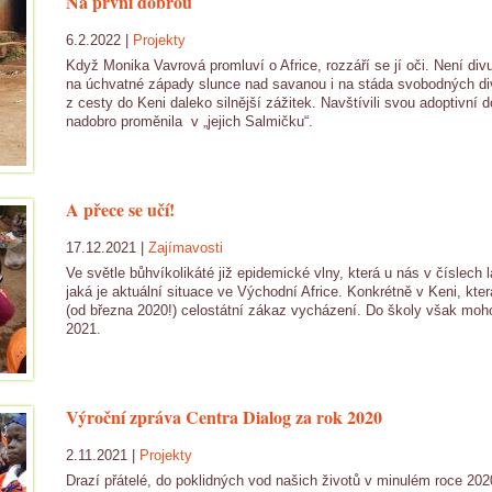
Na první dobrou
6.2.2022 |
Projekty
Když Monika Vavrová promluví o Africe, rozzáří se jí oči. Není d
na úchvatné západy slunce nad savanou i na stáda svobodných divok
z cesty do Keni daleko silnější zážitek. Navštívili svou adoptivní
nadobro proměnila v „jejich Salmičku“.
A přece se učí!
17.12.2021 |
Zajímavosti
Ve světle bůhvíkolikáté již epidemické vlny, která u nás v číslech 
jaká je aktuální situace ve Východní Africe. Konkrétně v Keni, kt
(od března 2020!) celostátní zákaz vycházení. Do školy však mohou
2021.
Výroční zpráva Centra Dialog za rok 2020
2.11.2021 |
Projekty
Drazí přátelé, do poklidných vod našich životů v minulém roce 20